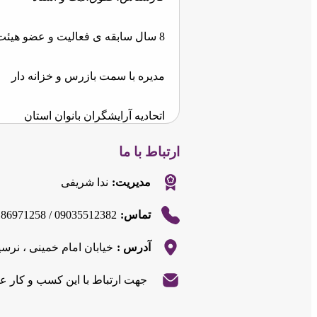
8 سال سابقه ی فعالیت و عضو هیئت
مدیره با سمت بازرس و خزانه دار
اتحادیه آرایشگران بانوان استان
ارتباط با ما
مرکزی و شهرستان اراک
مدیریت:
ندا شریفی
با 20 سال سابقه ی فعالیت در تمامی
86971258 / 09035512382
تماس:
لاین های آرایشگری
آدرس :
خیابان امام خمینی ، نرس
|
©
Leaflet
جهت ارتباط با این کسب و کار ع
OpenStreetMap
|
©
Leaflet
contributors
OpenStreetMap