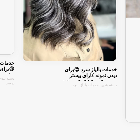
😍برای 
خدمات بالیاژ سرد 😍برای
بیشتر 
دیدن نمونه کارای بیشتر
کنین ☝
روی عکس کیلیک کنین ☝🏻
درصد
دسته بندی : خدمات بلیاژ سرد