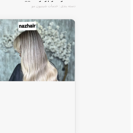
روی عکس کیلیک کنین ☝🏻
دسته بندی : خدمات شینیون مو