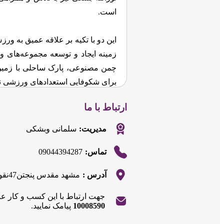
است.
این دو با تکیه بر علاقه عمیق به ورز
زمینه ایجاد و توسعه مجموعه‌های و
چمن مصنوعی، پارک ساحلی با زمین
برای شکوفایی استعدادهای ورزشی نوجو
ارتباط با ما
هدف اصلی علی سلمانی و نورالله ب
مناسب برای رشد، پیشرفت و قهرمانی
مدیریت:
سلمانی وبشکی
با حمایت، آموزش صحیح و ایجاد زی
09044394287
تماس:
قهرمانان بزرگی برای آینده ساخت.
آدرس :
مشهد مقدس پنجتن47نقوی یک بزرگترین پارک ساحلی شرق کشور
جهت ارتباط با این کسب و کار ع
10008590
پیامک نمایید.