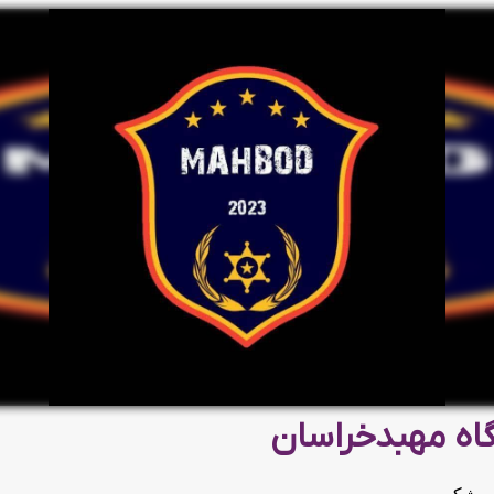
اه مهبدخراسان