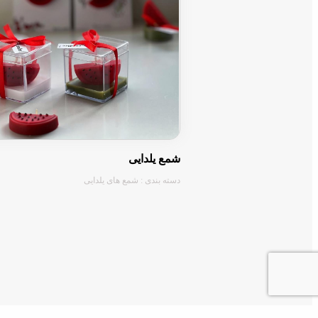
شمع یلدایی
دسته بندی : شمع های یلدایی