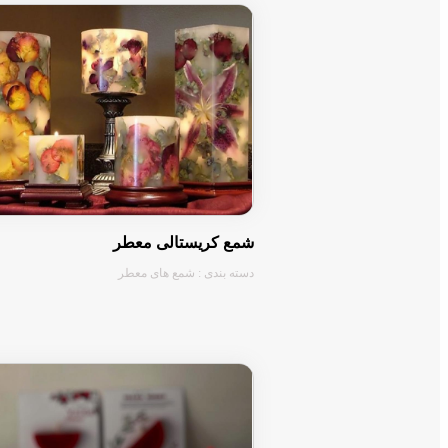
شمع کریستالی معطر
دسته بندی : شمع های معطر