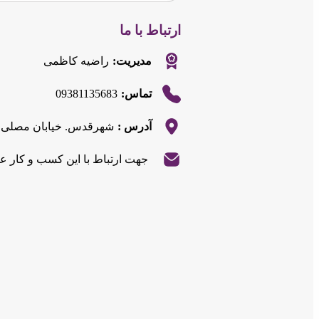
ارتباط با ما
مدیریت:
راضیه کاظمی
09381135683
تماس:
آدرس :
شهرقدس. خیابان مصلی. م
|
©
Leaflet
جهت ارتباط با این کسب و کار ع
OpenStreetMap
contributors
+
−
|
©
Leaflet
OpenStreetMap
contributors
+