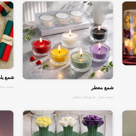
شمع یلد
دسته بندی
شمع معطر
دسته بندی : شمع های معطر