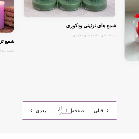
شمع های تزئینی ودکوری
دسته بندی : شمع های دکوری
شمع تزئ
دسته بندی
از
1
قبلی
صفحه
بعدی
2