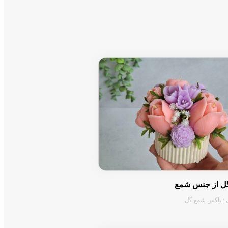
ل از جنس شمع
 : باکس شمع گل