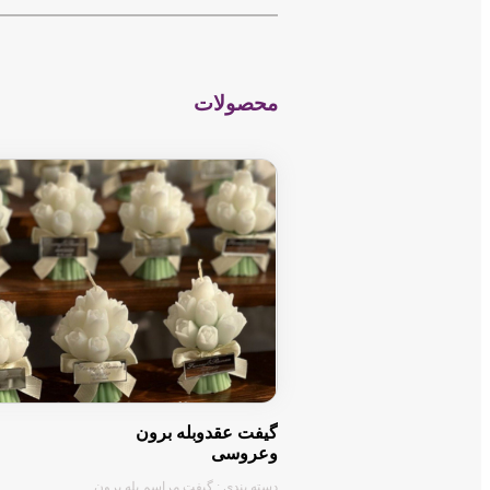
−
محصولات
گیفت عقدوبله برون
وعروسی
دسته بندی : گیفت مراسم بله برون