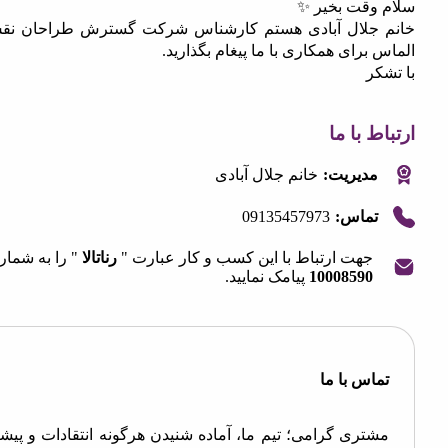
وقت بخیر ✨
جلال آبادی هستم کارشناس شرکت گسترش طراحان نقش
برای همکاری با ما پیغام بگذارید.
ر
 با ما
مدیریت:
خانم جلال آبادی
09135457973
تماس:
جهت ارتباط با این کسب و کار عبارت "
رناتالا
" را به شماره
10008590
پیامک نمایید.
OpenStre
contri
اس با ما
تری گرامی؛ تیم ما، آماده شنیدن هرگونه انتقادات و پیشنهادات