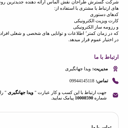
گسترش طراحان نقش الماس ارائه دهنده جدیدترین روش
تباط با مشتری با استفاده از:
 دستوری
ویزیت الکترونیکی
مه ساز الکترونیکی
که در زمان کمتر٬ اطلاعات و توانایی های شخصی و شغلی افراد را
یار عموم قرار میدهد.
 با ما
مدیریت:
ویدا جهانگیری
09944145118
تماس:
جهت ارتباط با این کسب و کار عبارت "
ویدا جهانگیری
" را به
شماره
10008590
پیامک نمایید.
OpenStre
contri
اس با ما