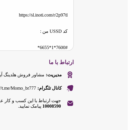
https://sl.inoti.com/r/2p97tl
کد USSD من :
7600#*1*6655*
ارتباط با ما
مدیریت:
مشاور فروش هلدینگ آین
://t.me/Momo_br777
کانال تلگرام:
جهت ارتباط با این کسب و کار ع
|
©
Leaflet
10008590
پیامک نمایید.
OpenStreetMap
|
©
Leaflet
contributors
OpenStreetMap
contributors
+