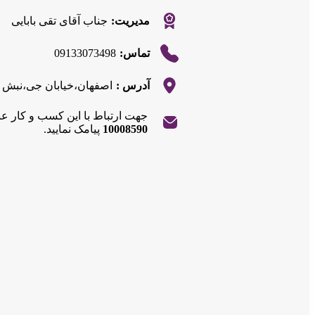
مدیریت:
جناب آقای تقی بابایی
09133073498
تماس:
آدرس :
اصفهان،خیابان جی،نبش کوچه 155،تهیه غذ
جهت ارتباط با این کسب و کار ع
|
©
Leaflet
10008590
پیامک نمایید.
OpenStreetMap
contributors
+
−
|
©
Leaflet
OpenStreetMap
contributors
+