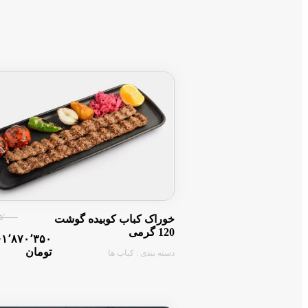
۱۸۵٬۰۰۰ ت
خوراک کباب کوبیده گوشت
120 گرمی
−۱٬۸۷۰٬۳۵۰
تومان
دسته بندی : کباب ها