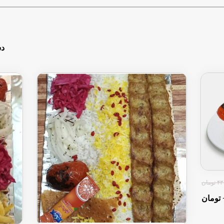
دس
ومان