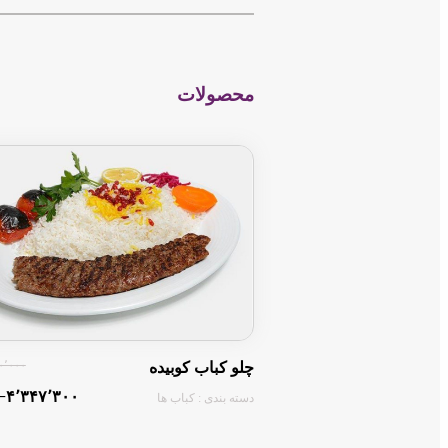
−
محصولات
۴۳۰٬۰۰۰ ت
چلو کباب کوبیده
‎−۴٬۳۴۷٬۳۰۰ تومان
دسته بندی : کباب ها