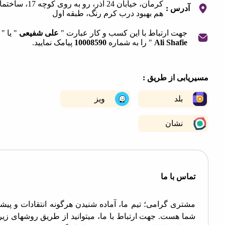
کرمان، خیابان 24 آذر، رو به روی کوچه 17، ساختمان
آدرس :
هم بهبود درب کرم رنگ، طبقه اول
جهت ارتباط با این کسب و کار عبارت "
علی شفیعی
" یا "
Ali Shafie
" را به شماره
10008590
پیامک نمایید.
|
©
OpenStreetMap
contribut
+
ابی از طریق :
−
بلد
ویز
نشان
اس با ما
تری گرامی؛ تیم ما، آماده شنیدن هرگونه انتقادات و پیشنهادات
ا هست. جهت ارتباط با ما، میتوانید از طریق روشهای زیر اقدام