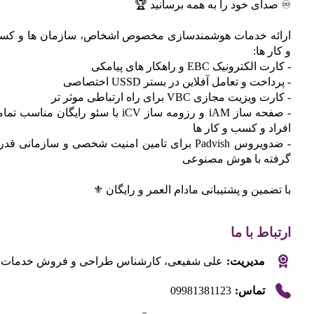
ی خود را به همه برسانید 🏆
 خدمات هوشمندسازی مخصوص اشخاص، سازمان ها و کسب
ها:
نیک EBC و راهکار های پیامکی
 و تعامل آفلاین در بستر USSD اختصاصی
 مجازی VBC برای راه ارتباطی موثر تر
- صفحه ساز iAM و رزومه ساز iCV با سئو رایگان مناسب تمامی
و کسب و کار ها
- ضدویروس Padvish برای تامین امنیت شخصی و سازمانی قدرت
 با هوش مصنوعی
ین و پشتیبانی مادام العمر و رایگان ⚜️
 با ما
مدیریت:
علی شفیعی، کارشناس طراحی و فروش خدمات
09981381123
تماس: