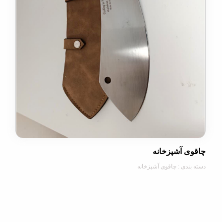
 آشپزخانه
دی : چاقوی آشپزخانه