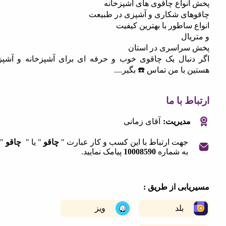
نواع چاقوی های آشپزخانه
ای شکاری و آشپزی در طبیعت
ساطور با بهترین کیفیت
ال
راسری در استان
نبال یک چاقوی خوب و حرفه ای برای آشپزخانه و آشپزی
با من تماس ☎️ بگیر....
 با ما
مدیریت:
آقای زمانی
جهت ارتباط با این کسب و کار عبارت "
چاقو
" یا "
چاقو
" را
به شماره
10008590
پیامک نمایید.
|
©
OpenStreetMap
contribut
+
ابی از طریق :
−
بلد
ویز