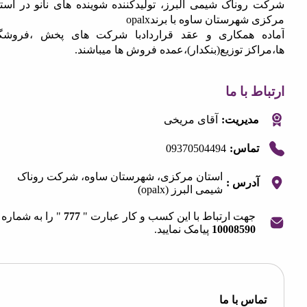
روناک شیمی البرز، تولیدکننده شوینده های نانو در استان
شهرستان ساوه با برندopalx
 همکاری و عقد قراردادبا شرکت های پخش ،فروشگاه
کز توزیع(بنکدار)،عمده فروش ها میباشند.
 با ما
مدیریت:
آقای مریخی
09370504494
تماس:
استان مرکزی، شهرستان ساوه، شرکت روناک
آدرس :
شیمی البرز (opalx)
جهت ارتباط با این کسب و کار عبارت "
777
" را به شماره
10008590
پیامک نمایید.
OpenStre
contri
اس با ما