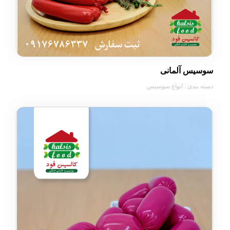
 آلمانی
دی : انواع سوسیس