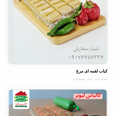
لقمه ای مرغ
دی : سایر محصولات