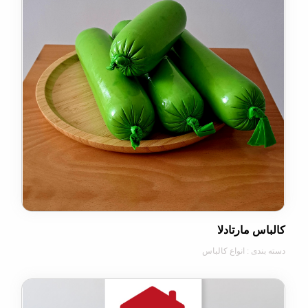
 مارتادلا
ی : انواع کالباس