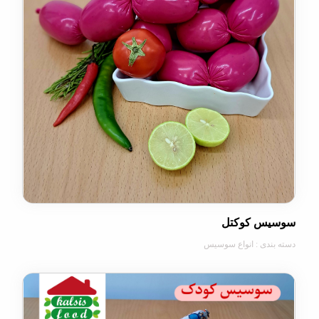
س کوکتل
دی : انواع سوسیس