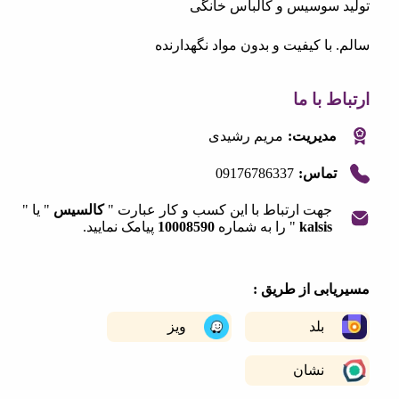
 سوسیس و کالباس خانگی
با کیفیت و بدون مواد نگهدارنده
 با ما
مدیریت:
مریم رشیدی
09176786337
تماس:
جهت ارتباط با این کسب و کار عبارت "
کالسیس
" یا "
kalsis
" را به شماره
10008590
پیامک نمایید.
|
©
OpenStreetMap
contribut
+
ابی از طریق :
−
بلد
ویز
نشان