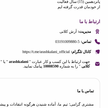
) سال فعالیت
دمان قدرت گرفته ایم
 با ما
مدیریت:
آرش کلانی
03191009880-5
تماس:
https://t.me/arashkalani_official
کانال تلگرام:
جهت ارتباط با این کسب و کار عبارت "
arashkalani
" یا "
کلانی
" را به شماره
10008590
پیامک نمایید.
OpenStre
contri
اس با ما
تری گرامی؛ تیم ما، آماده شنیدن هرگونه انتقادات و پیشنهادات