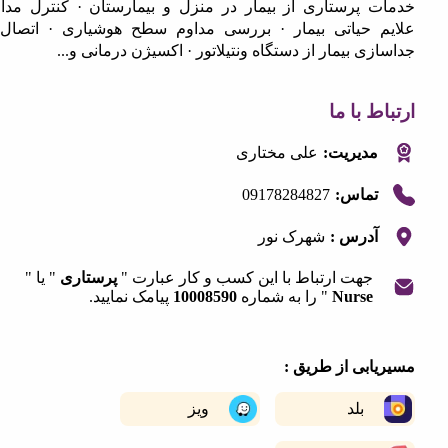
 پرستاری از بیمار در منزل و بیمارستان · کنترل مداوم
 حیاتی بیمار · بررسی مداوم سطح هوشیاری · اتصال و
ی بیمار از دستگاه ونتیلاتور · اکسیژن درمانی و...
 با ما
مدیریت:
علی مختاری
09178284827
تماس:
آدرس :
شهرک نور
جهت ارتباط با این کسب و کار عبارت "
پرستاری
" یا "
Nurse
" را به شماره
10008590
پیامک نمایید.
|
©
OpenStreetMap
contribut
+
ابی از طریق :
−
بلد
ویز