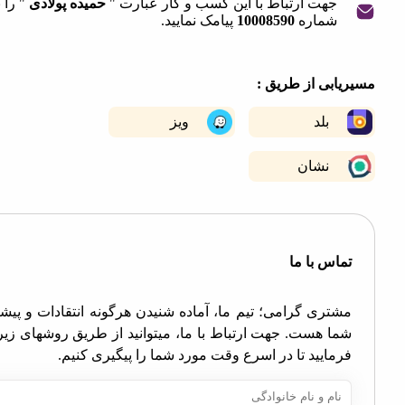
جهت ارتباط با این کسب و کار عبارت "
حمیده پولادی
" را به
شماره
10008590
پیامک نمایید.
|
©
OpenStreetMap
contribut
+
ابی از طریق :
−
بلد
ویز
نشان
اس با ما
تری گرامی؛ تیم ما، آماده شنیدن هرگونه انتقادات و پیشنهادات
ا هست. جهت ارتباط با ما، میتوانید از طریق روشهای زیر اقدام
مایید تا در اسرع وقت مورد شما را پیگیری کنیم.