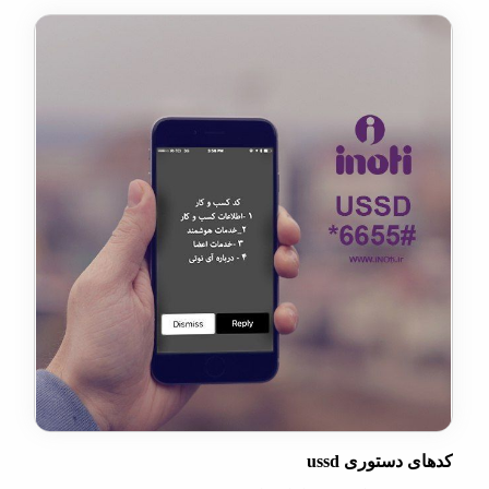
دستوری ussd