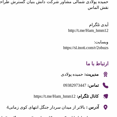
 پولادی شمالی مشاور شرکت دانش بنیان گسترش طراحان
لماس
لگرام
http://t.me/Ham_
ت:
https://sl.inoti.com/r
 با ما
مدیریت:
حمیده پولادی
09382973447
تماس:
https://t.me/Ham_hmm12
کانال تلگرام:
آدرس :
بالاتر از میدان سردار جنگل انتهای کوی زمانی4