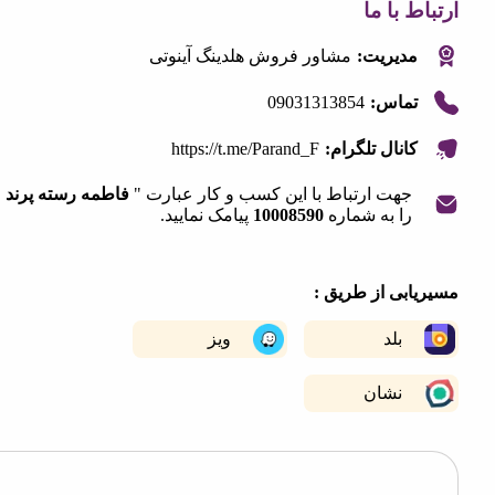
 با ما
مدیریت:
مشاور فروش هلدینگ آینوتی
09031313854
تماس:
https://t.me/Parand_F
کانال تلگرام:
جهت ارتباط با این کسب و کار عبارت "
فاطمه رسته پرند
"
را به شماره
10008590
پیامک نمایید.
|
©
OpenStreetMap
contribut
+
ابی از طریق :
−
بلد
ویز
نشان