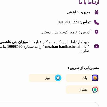
 با ما
مدیریت:
آینوتی
09134061224
تماس:
آدرس :
خ میر کوچه هزار دستان
جهت ارتباط با این کسب و کار عبارت "
موژان بنی هاشمی
" یا "
mozhan banihashemi
" را به شماره
10008590
پیامک
نمایید.
|
©
OpenStreetMap
contribut
+
ابی از طریق :
−
بلد
ویز
نشان