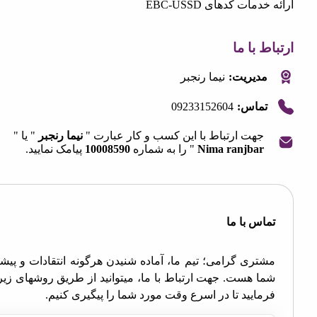
مات کدهای EBC-USSD
 با ما
مدیریت:
نیما رنجبر
09233152604
تماس:
جهت ارتباط با این کسب و کار عبارت "
نیما رنجبر
" یا "
Nima ranjbar
" را به شماره
10008590
پیامک نمایید.
OpenStre
contri
اس با ما
تری گرامی؛ تیم ما، آماده شنیدن هرگونه انتقادات و پیشنهادات
ا هست. جهت ارتباط با ما، میتوانید از طریق روشهای زیر اقدام
مایید تا در اسرع وقت مورد شما را پیگیری کنیم.