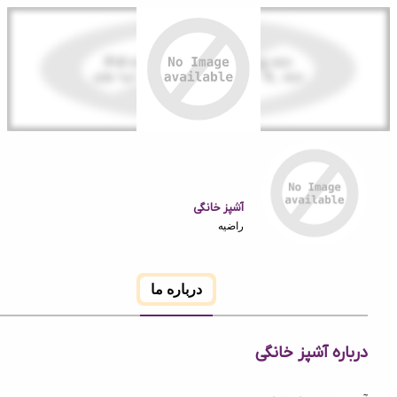
آشپز خانگی
راضیه
درباره ما
ه آشپز خانگی