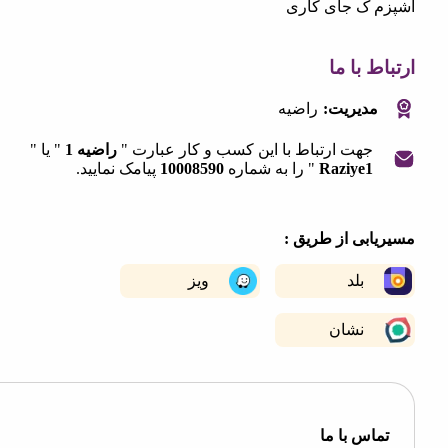
 ک جای کاری
 با ما
مدیریت:
راضیه
جهت ارتباط با این کسب و کار عبارت "
راضیه 1
" یا "
Raziye1
" را به شماره
10008590
پیامک نمایید.
|
©
OpenStreetMap
contribut
+
ابی از طریق :
−
بلد
ویز
نشان
اس با ما