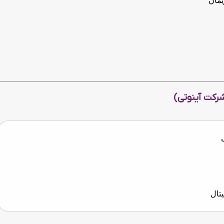
یمان
رکت آینوتی)
یتال