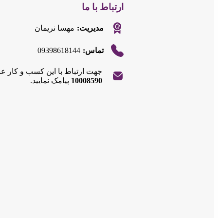
ارتباط با ما
مدیریت:
مهسا نریمان
09398618144
تماس:
جهت ارتباط با این کسب و کار ع
|
©
Leaflet
10008590
پیامک نمایید.
OpenStreetMap
contributors
+
−
|
©
Leaflet
OpenStreetMap
contributors
+