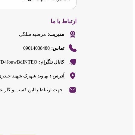
ارتباط با ما
مدیریت:
مرضیه سلگی
09014038480
تماس:
7J9JD4JouwBdINTEO
کانال تلگرام:
آدرس :
نهاوند شهرک شهید حیدر
جهت ارتباط با این کسب و کار ع
|
©
OpenStreetMap
contributors
Leaflet