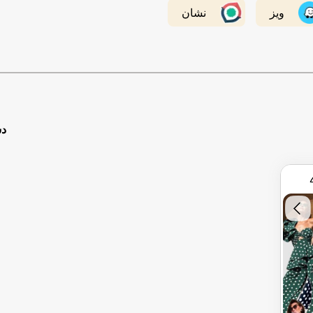
ویز
نشان
دس