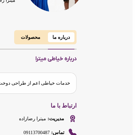
میترا رض
درباره ما
محصولات
درباره خیاطی میترا
خدمات خیاطی اعم از طراحی دوخت 
ارتباط با ما
مدیریت:
میترا رضازاده
09113700487
تماس: