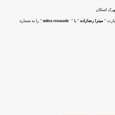
هرک اسکان
بارت "
میترا رضازاده
" یا "
mitra rezazade
" را به شماره