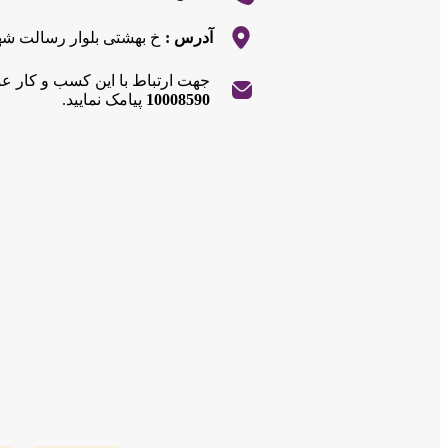
آدرس :
خ بهشتی بلوار رسالت ش
جهت ارتباط با این کسب و کار ع
10008590
پیامک نمایید.
|
©
OpenStreetMap
contributors
Leaflet