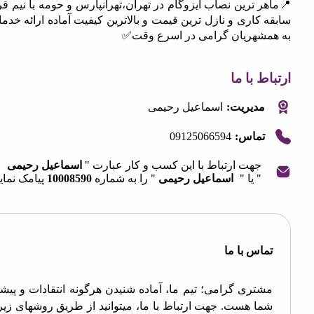
 ترین نصاب ایزوگام در تهران،تهرانپارس و حومه با نیم قرن
کاری و نازل ترین قیمت و بالاترین کیفیت آماده ارائه خدمات
شهریان گرامی در اسرع وقت✅
 با ما
مدیریت:
اسماعیل رحیمی
09125066594
تماس:
جهت ارتباط با این کسب و کار عبارت "
اسماعیل رحیمی
" یا "
اسماعیل رحیمی
" را به شماره
10008590
پیامک نمایید.
OpenStre
contri
اس با ما
تری گرامی؛ تیم ما، آماده شنیدن هرگونه انتقادات و پیشنهادات
ا هست. جهت ارتباط با ما، میتوانید از طریق روشهای زیر اقدام