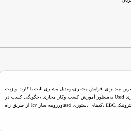
ربان
ن متد برای افزایش مشتری،وتبدیل مشتری ثابت با کارت ویزیت
های الکترونیکی EBCوکدهای دستوری Ussd به‌منظور آموزش کسب وکار مجازی ،چگونگی کسب در
آمد وهمچنین خرید کارت ویزیت الکترونیکیEBC ،کدهای دستوری ussdورزومه ساز Icv از طریق راه