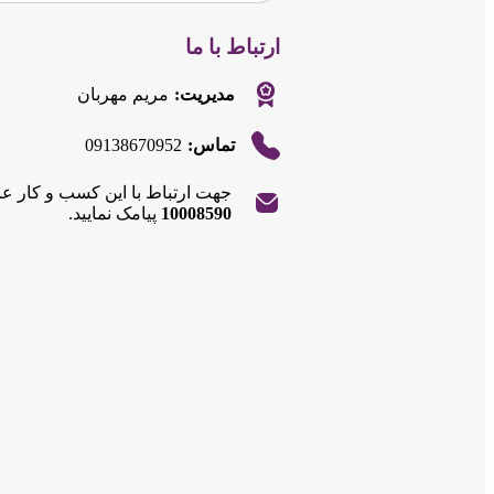
ارتباط با ما
مدیریت:
مریم مهربان
09138670952
تماس:
جهت ارتباط با این کسب و کار ع
|
©
Leaflet
10008590
پیامک نمایید.
OpenStreetMap
contributors
+
−
|
©
Leaflet
OpenStreetMap
contributors
+