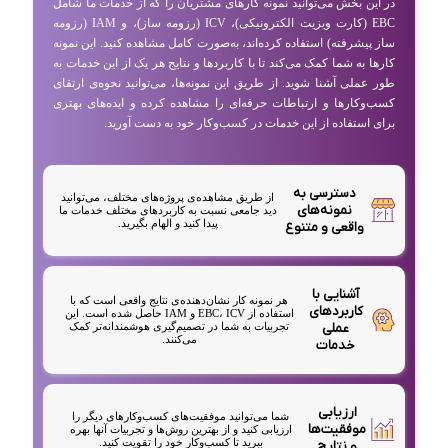
در این بخش می‌توانید نمونه کارهای مشتریان را که از خدمات ما شامل
EBC (کارت ویزیت الکترونیکی)، ICV (رزومه ساز)، و IAM (رزومه
ساز پیشرفته) استفاده کرده‌اند، به‌صورت کامل مشاهده کنید. این نمونه
کارها به شما کمک می‌کند تا با کاربردها و نتایج هر یک از این خدمات به
طور عملی آشنا شوید. از طریق این نمونه‌ها، می‌توانید نحوه‌ی ارتقای
کسب‌وکارها و ارتباطات حرفه‌ای را مشاهده کرده و ایده‌های بهتری
برای استفاده از این خدمات در کسب‌وکار خود به دست آورید.
دسترسی به
از طریق مشاهده‌ی پروژه‌های مختلف، می‌توانید
نمونه‌های
دید جامعی نسبت به کاربردهای مختلف خدمات ما
پیدا کنید و الهام بگیرید.
واقعی و متنوع
آشنایی با
هر نمونه کار نشان‌دهنده‌ی نتایج واقعی است که با
کاربردهای
استفاده از EBC، ICV و IAM حاصل شده است. این
عملی
تجربیات به شما در تصمیم‌گیری هوشمندانه‌تر کمک
می‌کنند.
خدمات
ارزیابی
شما می‌توانید موفقیت‌های کسب‌وکارهای دیگر را
موفقیت‌ها
ارزیابی کنید و از بهترین روش‌ها و تجربیات آنها بهره
ببرید تا کسب‌وکار خود را تقویت کنید.
و نتایج