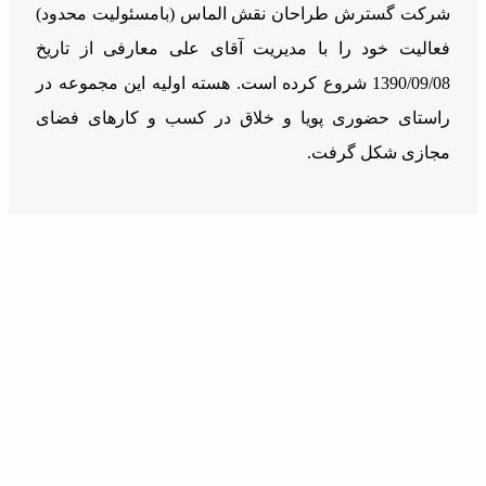
شرکت گسترش طراحان نقش الماس (بامسئوليت محدود)
فعالیت خود را با مدیریت آقای علی معارفی از تاریخ
1390/09/08 شروع کرده است. هسته اولیه این مجموعه در
راستای حضوری پویا و خلاق در کسب و کارهای فضای
مجازی شکل گرفت.
دسترسی سریع
خدمات
درباره ما
مجوز و افتخارات
اشتغال زایی و درآمد زایی
راهنمای توسعه دهندگان
مقالات
قوانین و مقررات
ارتباط با ما
ارتباط با ما