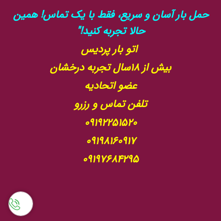
حمل بار آسان و سریع، فقط با یک تماس! همین
حالا تجربه کنید!"
اتو بار پردیس
بیش از 18سال تجربه درخشان
عضو اتحادیه
تلفن تماس و رزرو
09192251520
09198160917
09197684295