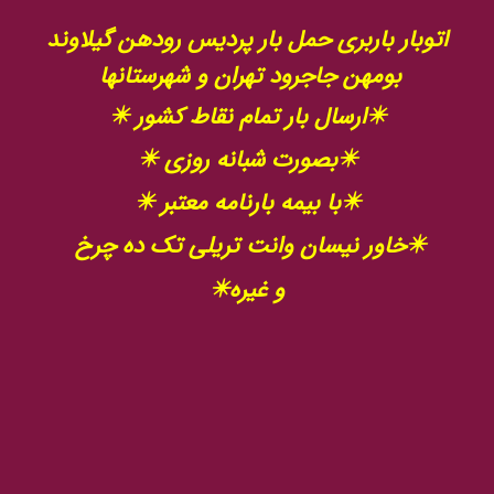
اتوبار باربری حمل بار پردیس رودهن گیلاوند
بومهن جاجرود تهران و شهرستانها
✴️ارسال بار تمام نقاط کشور ✴️
✴️بصورت شبانه روزی ✴️
✴️با بیمه بارنامه معتبر ✴️
✴️خاور نیسان وانت تریلی تک ده چرخ
و غیره✴️