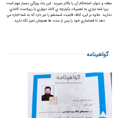
سقف و ديوار، استحكام آن را بالاتر ميبرید. اين يك ويژگي بسيار مهم است
زيرا شما نيازي به تعميرات يكپارچه ي كاغذ ديواري يا ريپلاست كاغذي
نداريد. علاوه بر اين، كناف قابليت شستشو را نيز دارد كه به شما اجازه مي
دهد تا فضاسازي خود را پس از مدت ها همچنان تميز نگه داريد.
گواهینامه