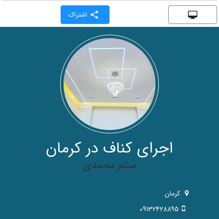
اشتراک
اجرای کناف در کرمان
میثم محمدی
کرمان
09132428895