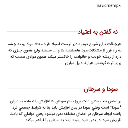
navidmehrpki
نه گفتن به اعتیاد
هيچوقت براى شروع دوباره دير نيست اصولا افراد معتاد مواد رو به چشم
يه راه فرار از مشكلات،درد ها،مشغله ها و …. ميبينند ولى همون چيزى كه
داره از ريشه خودت و خانوادت را خاكستر ميكند همون موادى هست كه
براى ترك كردنش هزار تا دليل ميارى
سودا و سرطان
بر اساس طب سنتى علت بروز تمام سرطان ها افزايش يك ماده به عنوان
*سودا* است وقتي سودا در بدن افزايش يابد بنا به شرايط جسمي فرد
باعث ايجاد سرطان در اعضاي مختلف بدن ميشود يعني عواملي كه باعث
افزايش سودا در بدن شود زمينه ابتلا به سرطان را فراهم ميكند