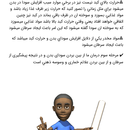
🔺حرارت بالاي كبد نيست نيز در برخي موارد سبب افزايش سودا در بدن
ميشود براي مثل زماني را تصور كنيد كه حرارت زير ظرف غذا زياد باشد و
مواد غذايي بسوزد و سوخته ان در ظرف باقي بماند در كبد نيز چنين
اتفاقي خواهد افتاد يعني وقتي حرارت كبد بالا باشد مواد غذايي ميسوزد
كه به سوخته ان سودا گفته ميشود كه اين امر باعث ايجاد سرطان ميشود
🔺مواد مخدر يكي از دلايل افزايش سوداي بدن و حرارت كبد ميباشد كه
باعث ايجاد سرطان ميشود
✔️ مرحله سوم درمان ما از بين بردن سوداى بدن و در نتيجه پيشگيرى از
سرطان و از بين بردن علائم خمارى و وسوسه ذهني است