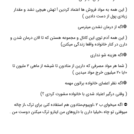
( این همه به مواد فروش ها اعتماد کردین ! تهش هیچی نشد و مقدار
زیادی پول از دست دادین )
🛑اگه از درمان نشدن میترسی
( این همه آدم توی این کانال و مجموعه هستن که تا الان درمان شدن و
دارن در کنار خانواده واقعا زندگی میکنن)
🛑اگه هزینه شو نداری
( شما هر مواد مصرفی که دارین از متادون تا شیشه از ماهی ۲ ملیون تا
۱۰یا ۲۰ میلیون خرج مواد میدین )
🛑اگه نظر اعضای خانواده براتون مهمه
( وقتی درگیر اعتیاد شدی با خانواده مشورت کردی ؟)
⛔️ اگه میخوای ب ۲ ،اوپیوم،متادون هم استفاده کنی برای ترک ،از چاله
میوفتی تو چاه ،خیلیا دارن با داروهای من اینارو ترک میکنن دوست من .