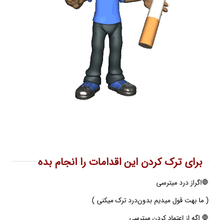
برای ترک کردن این اقدامات را انجام بده
🛑اگر‌از درد میترسی
( ما بهت قول میدیم بدون‌درد ترک میکنی )
🛑 اگه از اعتماد کردن میترسی