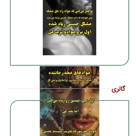
گالری