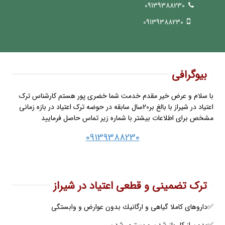
09139388230
09139388230
بیوگرافی
با سلام و عرض خیر مقدم خدمت شما خضری پور هستم کارشناس ترک
اعتیاد در شیراز با بالغ بر20سال سابقه در حوضه ترک اعتیاد در بازه زمانی
مشخص برای اطلاعات بیشتر با شماره زیر تماس حاصل فرمایید
09139388230
ترک تضمینی و قطعی اعتیاد در شیراز
✅️داروهاى كاملا گياهى و ارگانيك بدون عوارض و وابستگى
✅️بدون از كار باز شدن و بسترى شدن