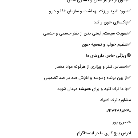
✅️مورد تاييد ورزات بهداشت و سازمان غذا و دارو
✅️پاكسازى خون و كبد
✅️تقويت سيستم ايمنى بدن از نظر جسمى و جنسى
✅️تنظيم خواب و تصفيه خون
🔴ويژگى خاص داروهاى ما
✅️احساس تنفر و بيزارى از هرگونه مواد مخدر
✅️از بين برنده وسوسه و لغزش صد در صد تضمينى
✅️با ما ترك كنيد و براى هميشه درمان شويد
مشاوره ترك اعتياد
09139388230
خضرى پور
ادرس پيج كارى ما در اينستاگرام