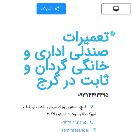
اشتراک
تعمیرات
صندلی اداری و
خانگی گردان و
ثابت در کرج
09374493495
کرج، شاهین ویلا، میدان باهنر بلوارظفر،
شهرک ظفر، توحید سوم، پلاک۴
09374493495
tamiratsandali