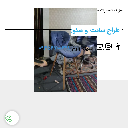
هزینه تعمیرات صندلی
طراح سایت و سئو:
👩🏻‍💻
منیژه زارع
09356700648