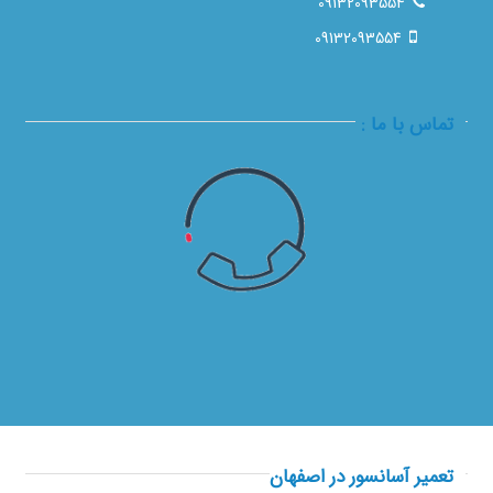
09132093554
09132093554
تماس با ما :
تعمیر آسانسور در اصفهان