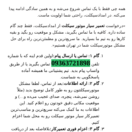
همه چی فقط با یک تماس شروع می‌شه و به همین سادگی ادامه پیدا
می‌کنه. در امدادسیکلت، راحتی شما اولویت ماست
.
«
درخواست
تعمیر سیار موتور سیکلت
از امدادسیکلت، فقط چند گام
ساده داره. کافیه با ما تماس بگیرید، مشکل و موقعیت رو بگید و بقیه
کارها رو به تیم ما بسپارید. ما سریع‌ترین و مطمئن‌ترین راه برای حل
مشکل موتورسیکلت شما در تهران هستیم
.»
گام
۱:
تماس یا ارسال پیام
:
اولین قدم اینه که با شماره
09363721898
تلفن
تماس بگیرید یا از طریق
واتساپ پیام بدید. تیم پشتیبانی ما همیشه آماده
پاسخگویی به شماست
.
گام
۲:
ارائه اطلاعات
:
بعد از تماس، لطفا مشکل
موتورسیکلتتون رو به طور کامل توضیح بدید (مثلاً
روشن نمی‌شه، پنچره، صدای عجیب می‌ده و…) و
موقعیت مکانی دقیق خودتون رو اعلام کنید. این
اطلاعات به ما کمک می‌کنه سریع‌ترین و مناسب‌ترین
تعمیرکار سیار موتور سیکلت رو به محل شما اعزام
کنیم
.
گام
۳:
اعزام فوری تعمیرکار
:
بلافاصله بعد از دریافت