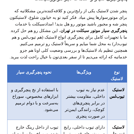
پنچر شدن لاستیک یکی از رایج‌ترین و کلافه‌کننده‌ترین مشکلاتیه که
برای موتورسوارها پیش میاد. فکر کنید تو یه خیابون شلوغ، لاستیکتون
پنچر شه و مجبور باشید موتور رو هل بدید! امدادسیکلت با خدمات
پنچرگیری سیار موتور سیکلت در تهران
، این مشکل رو هم حل کرده.
ما با تجهیزات کامل برای پنچرگیری انواع لاستیک (هم تیوب‌لس و هم
تیوب‌دار) به محل شما میایم و سریعاً لاستیک رو ترمیم می‌کنیم.
همچنین تنظیم باد لاستیک‌ها و بررسی وضعیت کلی اونا هم جزو
خدماتیه که ارائه می‌دیم تا از سفر بعدی‌تون با خیال راحت لذت ببرید
.
نوع
ویژگی‌ها
نحوه پنچرگیری سیار
لاستیک
لاستیک
عدم نیاز به تیوب
با استفاده از نخ پنچرگیری و
تیوب‌لس
داخلی، مقاومت بیشتر
ابزارهای مخصوص، سوراخ
در برابر پنچری‌های
به‌سرعت و با دوام ترمیم
کوچک، رانندگی ایمن‌تر
می‌شود
.
در صورت پنچری
لاستیک
دارای تیوب داخلی، رایج
تیوب از داخل رینگ خارج
تیوب‌دار
در موتورهای قدیمی‌تر یا
شده، سوراخ پیدا و با وصله