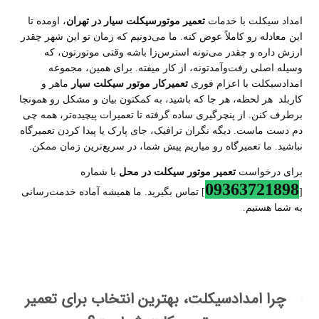
امداد سیکلت با خدمات
تعمیر موتورسیکلت سیار در تهران
، اومده تا
این معادله رو کاملاً عوض کنه. ما می‌دونیم که زمان تو این شهر چقدر
ارزش داره و چقدر می‌تونه استرس‌زا باشه وقتی موتورتون، که
وسیله اصلی رفت‌وآمدتونه، از کار میفته. برای همین، مجموعه
امدادسیکلت با اعزام فوری
تعمیرکار موتور سیکلت سیار
ماهر و
کاربلد هر لحظه، هر جا که باشید، به کمکتون بیان و مشکل رو همونجا
برطرف کنن. از پنچرگیری ساده گرفته تا تعمیرات پیچیده‌تر، همه چی
دم دست ماست. دیگه نگران ترافیک، جای پارک یا پیدا کردن تعمیرگاه
نباشید. ما تعمیرگاه رو میاریم پیش شما، در سریع‌ترین زمان ممکن
.
برای درخواست
تعمیر موتور سیکلت در محل
با شماره
09363721898
[
] تماس بگیرید. ما همیشه آماده خدمت‌رسانی
به شما هستیم
.
چرا امدادسیکلت، بهترین انتخاب برای تعمیر