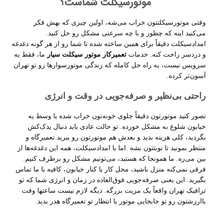
موتورسیکلت شماست؟
وقتی موتورسیکلتتون خراب می‌شه، اولین چیزی که بهش فکر
می‌کنید اینه که چطور و با چه سرعتی مشکل رو حل کنید.
امدادسیکلت دقیقاً برای همین ساخته شده تا شما رو از هر گونه دغدغه
و دردسر راحت کنه. خدمات
تعمیرکار موتور سیکلت سیار
ما، فقط یه
سرویس نیست، یه راه حل کامله که زندگی موتورسوارها رو تو تهران
آسون‌تر کرده
.
راحتی بی‌نظیر و صرفه‌جویی در وقت و انرژی
تصور کنید موتورتون دقیقاً جلوی خونه‌تون خراب شده یا وسط یه
خیابون شلوغ به مشکل خورده. تو حالت عادی باید دنبال یدک‌کش
بگردید، کلی هزینه بدید و بعدش هم موتورتون رو ببرید تعمیرگاه و
منتظر بمونید تا نوبتتون بشه
.
اما با امدادسیکلت، همه این دغدغه‌ها از
بین می‌ره. ما همونجا که هستید، می‌تونیم مشکل رو برطرف کنیم.
فرقی نمی‌کنه منزل باشید، محل کار یا کنار خیابون، کافیه با ما تماس
بگیرید. این یعنی صرفه‌جویی فوق‌العاده در زمان و انرژی شما که تو
ترافیک تهران واقعاً یک مزیت بزرگه. دیگه لازم نیست ساعتها وقت
باارزشتون رو تو جابجایی موتور یا انتظار تو تعمیرگاه هدر بدید
.