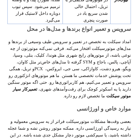
تریل، احتمال خالی
ترمیم می‌شود. سپس تیوب
شدن سریع باد در
دوباره داخل لاستیک قرار
صورت پنچری
می‌گیرد
.
سرویس و تعمیر انواع برندها و مدل‌ها در محل
امداد سیکلت به تخصص در تعمیر و سرویس طیف وسیعی از برندها و
مدل‌های موتورسیکلت افتخار می‌کنه. فرقی نمی‌کنه موتورتون از چه
نوعی باشه، از موتورهای رایج شهری مثل هوندا، کلیک، بنلی، وسپا،
آپاچی، پالس، باجاج و
SYM
گرفته تا مدل‌های خاص‌تر مثل کاوان،
ویگو، هیرو دشت، کاوازاکی، سی جی، ایروکس،
PCX
و تریل، همگی
تحت پوشش خدمات تخصصی ما هستن. ما هم موتورهای انژکتوری رو
سرویس و تعمیر می‌کنیم، هم کاربراتوری‌ها رو. حتی اگه موتور سنگین
دارید یا یه اسکوتر کوچک برای رفت‌وآمدهای شهری،
تعمیرکار سیار
موتور سیکلت
ما تخصص لازم رو داره.
موارد خاص و اورژانسی
بعضی وقت‌ها مشکلات موتورسیکلت فراتر از یه سرویس معمولیه و
نیاز به رسیدگی اورژانسی داره. ممکنه موتور روشن نشه و شما عجله
داشته باشید، یا سیم‌کشی موتور دچار مشکل جدی شده باشه. در این