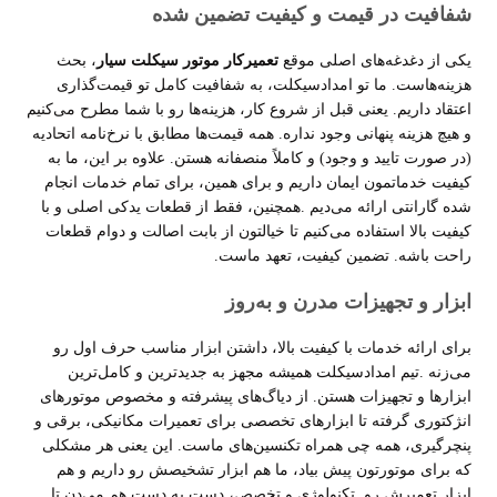
شفافیت در قیمت و کیفیت تضمین شده
یکی از دغدغه‌های اصلی موقع
تعمیرکار موتور سیکلت سیار
، بحث
هزینه‌هاست. ما تو امدادسیکلت، به شفافیت کامل تو قیمت‌گذاری
اعتقاد داریم. یعنی قبل از شروع کار، هزینه‌ها رو با شما مطرح می‌کنیم
و هیچ هزینه پنهانی وجود نداره. همه قیمت‌ها مطابق با نرخ‌نامه اتحادیه
(در صورت تایید و وجود) و کاملاً منصفانه هستن. علاوه بر این، ما به
کیفیت خدماتمون ایمان داریم و برای همین، برای تمام خدمات انجام
شده گارانتی ارائه می‌دیم
.
همچنین، فقط از قطعات یدکی اصلی و با
کیفیت بالا استفاده می‌کنیم تا خیالتون از بابت اصالت و دوام قطعات
راحت باشه. تضمین کیفیت، تعهد ماست
.
ابزار و تجهیزات مدرن و به‌روز
برای ارائه خدمات با کیفیت بالا، داشتن ابزار مناسب حرف اول رو
می‌زنه
.
تیم امدادسیکلت همیشه مجهز به جدیدترین و کامل‌ترین
ابزارها و تجهیزات هستن. از دیاگ‌های پیشرفته و مخصوص موتورهای
انژکتوری گرفته تا ابزارهای تخصصی برای تعمیرات مکانیکی، برقی و
پنچرگیری، همه چی همراه تکنسین‌های ماست. این یعنی هر مشکلی
که برای موتورتون پیش بیاد، ما هم ابزار تشخیصش رو داریم و هم
ابزار تعمیرش رو. تکنولوژی و تخصص، دست به دست هم می‌دن تا