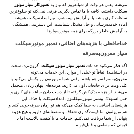
می‌شه. یعنی هر وقت از شبانه‌روز که نیاز به
تعمیرکار سیار موتور
سیکلت
داشتید، کافیه با ما تماس بگیرید. فرقی نمی‌کنه تو شلوغ‌ترین
ساعات کاری باشه یا تو آرامش نیمه‌شب، تیم امدادسیکلت همیشه
آماده خدمت‌رسانی و حل مشکل شماست. این دسترسی همیشگی،
یه آرامش خاطر بزرگه برای همه موتورسوارها
.
خداحافظی با هزینه‌های اضافی: تعمیر موتورسیکلت
سیار مقرون‌به‌صرفه
اگه فکر می‌کنید خدمات
تعمیر سیار موتور سیکلت
گرون‌تره، سخت
در اشتباهید! اتفاقاً تو خیلی از موارد، این خدمات می‌تونه
مقرون‌به‌صرفه‌تر هم باشه. وقتی شما موتورتون رو بکسل می‌کنید یا
کلی وقت برای جابجایی اون می‌ذارید، هزینه‌های پنهان زیادی متحمل
می‌شید. از هزینه یدک‌کش گرفته تا از دست دادن ساعت‌های کاری و
حتی استهلاک بیشتر موتورسیکلتتون. امدادسیکلت با حذف این
هزینه‌های اضافی، به شما کمک می‌کنه هم تو زمان صرفه‌جویی کنید و
هم تو پولتون. ما قیمت‌گذاری شفاف و منصفانه‌ای داریم و هیچ هزینه
پنهانی از شما دریافت نمی‌کنیم. خدمات ما با کیفیت بالاست اما با
قیمتی که منطقی و قابل‌قبوله
.