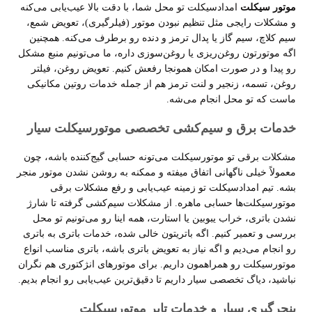
موتور سیکلت
امدادسیکلت تو محل شما، با دقت بالا عیب‌یابی می‌کنه
و مشکلات رایجی مثل تنظیم نبودن موتور (فیلرگیری)، تعویض شمع،
سیم کلاچ، سیم گاز یا پدال ترمز و دنده رو برطرف می‌کنه. همچنین
اگه موتورتون روغن‌ریزی یا روغن‌سوزی داره، ما می‌تونیم منبع مشکل
رو پیدا و در صورت امکان همونجا رفعش کنیم. تعویض روغن، فیلتر
روغن، تسمه، زنجیر و لنت ترمز هم از جمله خدمات روتین مکانیکی
ماست که تو محل انجام می‌شه
.
خدمات برق و سیم‌کشی تخصصی موتورسیکلت سیار
مشکلات برقی تو موتورسیکلت می‌تونه حسابی گیج‌کننده باشه، چون
معمولاً خیلی ناگهانی اتفاق میفته و ممکنه به روشن نشدن موتور منجر
بشه. تیم امدادسیکلت تو زمینه عیب‌یابی و رفع مشکلات برقی
موتورسیکلت‌ها حسابی ماهره. از مشکلات سیم‌کشی گرفته تا شارژ
نشدن باتری، خراب یبوبین یا استارت، همه اینا رو می‌تونیم تو محل
بررسی و تعمیر کنیم. اگه باتریتون خالی شده، خدمات باتری به باتری
رو انجام می‌دیم و اگه نیاز به تعویض باتری باشه، باتری مناسب انواع
موتورسیکلت رو همراهمون داریم. برای موتورهای انژکتوری هم نگران
نباشید، دیاگ تخصصی سیار داریم تا دقیق‌ترین عیب‌یابی رو انجام بدیم
.
پنچرگیری سیار و خدمات تایر موتورسیکلت