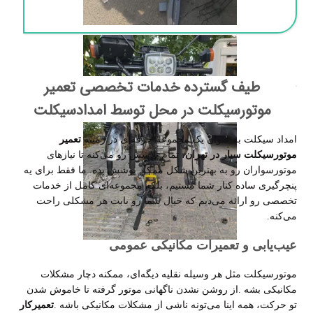
طیف گسترده خدمات تخصصی تعمیر
موتورسیکلت در محل توسط امدادسیکلت
امداد سیکلت به عنوان یک مجموعه حرفه‌ای در زمینه
تعمیر
موتورسیکلت سیار در تهران
، تمام تلاشش رو می‌کنه تا نیازهای
موتورسواران رو به بهترین شکل ممکن پوشش بده. ما فقط برای یه
پنچرگیری ساده کنار شما نیستیم، بلکه مجموعه‌ای کامل از خدمات
تخصصی رو ارائه می‌دیم که خیال شما رو بابت هر مشکلی راحت
می‌کنه
.
عیب‌یابی و تعمیرات مکانیکی عمومی
موتورسیکلت مثل هر وسیله نقلیه دیگه‌ای، ممکنه دچار مشکلات
مکانیکی بشه
.
از روشن نشدن ناگهانی موتور گرفته تا خاموش شدن
تو حرکت، همه اینا می‌تونه ناشی از مشکلات مکانیکی باشه
.
تعمیرکار