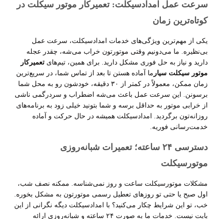
سرعت عمل امدادسیکلت: تعمیرکار موتور سیکلت در
کوتاه‌ترین زمان
یکی از مهم‌ترین ویژگی‌های خدمات امدادسیکلت، سرعت عمل
بی‌نظیره. ما می‌دونیم وقتی موتورتون خراب می‌شه، چقدر عجله
دارید و نیاز به حل فوری مشکل دارید. برای همین، تیم‌های
تعمیرکار
موتور سیکلت سیار
ما آماده هستن تا بعد از تماس شما، در سریع‌ترین
زمان ممکن، معمولاً در کمتر از
۳۰
دقیقه، خودشون رو به محل شما
برسونن. این سرعت عمل باعث می‌شه اضطراب و سردرگمی ناشی
از خرابی موتور به حداقل برسه و شما بتونید خیلی زود به برنامه‌های
روزانه‌تون برگردید. امدادسیکلت همیشه در حال حرکت و آماده
خدمت‌رسانی فوریه
.
دسترسی
۲۴
ساعته؛ تعمیرات شبانه‌روزی
موتورسیکلت
مشکلات موتورسیکلت ساعت و روز نمی‌شناسه. ممکنه نصف شب،
اول صبح یا حتی تو روزهای تعطیل رسمی موتورتون به مشکل بخوره.
خب، تو این شرایط چکار می‌کنید؟ با امدادسیکلت دیگه نگرانی از این
بابت نیست. خدمات ما به صورت
۲۴
ساعته و شبانه‌روزی ارائه