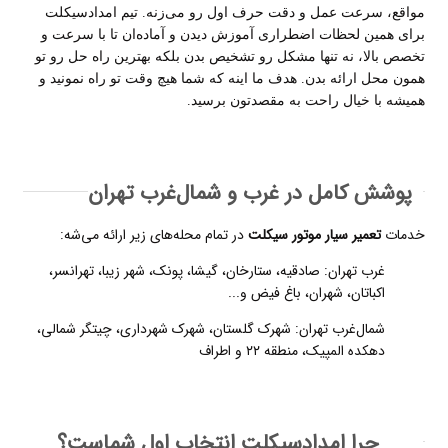
مواقع، سرعت عمل و دقت حرف اول رو می‌زنه. تیم امدادسیکلت
برای همین لحظات اضطراری آموزش دیدن و آماده‌ان تا با سرعت و
تخصص بالا، نه تنها مشکل رو تشخیص بدن بلکه بهترین راه حل رو تو
همون محل ارائه بدن. هدف ما اینه که شما هیچ وقت تو راه نمونید و
همیشه با خیال راحت به مقصدتون برسید
.
پوشش کامل در غرب و شمال‌غرب تهران
خدمات
تعمیر سیار موتور سیکلت
در تمام محله‌های زیر ارائه می‌شه:
غرب تهران: صادقیه، ستارخان، گیشا، پونک، شهر زیبا، تهرانسر،
اکباتان، شهران، باغ فیض و...
شمال‌غرب تهران: شهرک گلستان، شهرک شهرداری، چیتگر شمالی،
دهکده المپیک، منطقه ۲۲ و اطراف
چرا امدادسیکلت انتخاب اول شماست؟