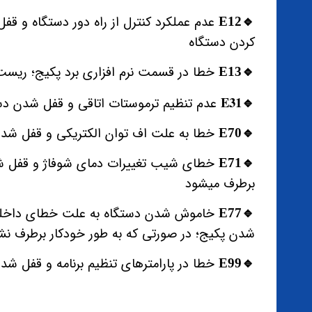
عدم عملکرد کنترل از راه دور دستگاه و 
🔹️E12
کردن دستگاه
خطا در قسمت نرم افزاری برد پکیج؛ ریست
🔹️E13
🔹️E31
عدم تنظیم ترموستات اتاقی و قفل شدن دس
خطا به علت اف توان الکتریکی و قفل شد
🔹️E70
خطای شیب تغییرات دمای شوفاژ و قفل شد
🔹️E71
برطرف میشود
خاموش شدن دستگاه به علت خطای داخلی 
🔹️E77
شدن پکیج؛ در صورتی که به طور خودکار برطرف ن
خطا در پارامترهای تنظیم برنامه و قفل ش
🔹️E99