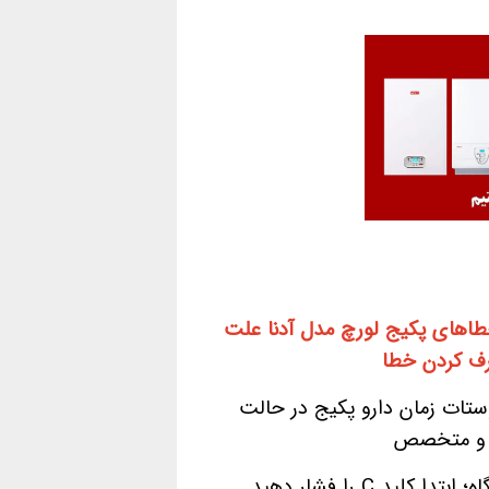
طاهای پکیج لورچ مدل آدنا علت
رف کردن خطا
اط با ترموستات زمان دارو پکیج در حالت
از و متخصص
عدم فعال شدن جرقه زنی و قفل شدن دستگاه؛ ابتدا کلید C را فشار دهید.