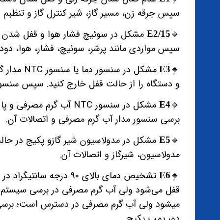
سپس جرقه زن، مسیر گاز، شیر کنترل گاز و تنظیم ش
E2/15
🔹️
سپس مواردی مانند پرشر، سوئیچ، فشار، هوا، دود
E3
🔹️
و دستگاه را از حالت قفل خارج کنید. سپس سنسور د
مشکل در سنسور NTC آب گرم 
E4
🔹️
برسی سنسور مدار آب گرم مصرفی و اتصالات آن.
مشکل در مدولاسیون شیر گازو پکیج در حالت
E5
🔹️
مدولاسیون، شیرگاز و اتصالات آن.
تشخیص دمای بالای 90 درجه 
E6
🔹️
قفل می‌شود ولی آب گرم مصرفی در برسی سیستم 
میشود ولی آب گرم مصرفی در دسترس است؛ برس
دور پمپ پکیج‌.