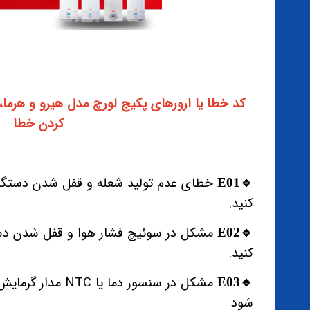
کد خطا یا ارورهای پکیج لورچ مدل هیرو و هرما
کردن خطا
🔹️E01
کنید.
🔹️E02
کنید.
مشکل در سنسور دما 
🔹️E03
شود