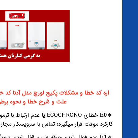
اره کد خطا و مشکلات پکیج لورچ مدل آدنا کد خ
علت و شرح خطا و نحوه برط
خطای ECOCHRONO یا عدم ارتب
E0
🔹️
کارکرد موقت قرار میگیرد؛ تماس با سرویسکار مج
E1
🔹️