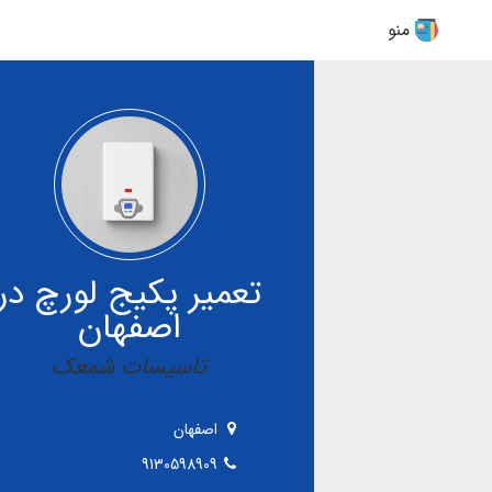
منو
تعمیر پکیج لورچ در
اصفهان
تاسیسات شمعک
اصفهان
9130598909