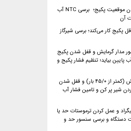
مشکل در NTC آب گرم مصرفی و قفل شدن موقعیت پکیج؛ برسی NTC آب
ت آن
 پکیج کار می‌کند؛ برسی شیرگاز
درجه توسط سنسور مدار گرمایش و قفل شدن پکیج
پایین بیاید؛ تنظیم فشار پکیج و
کاهش بیش از حد فشار آب سیستم گرمایش (کمتر از 45/۰ بار) و قفل شدن
دن شیر پر کن و تامین فشار آب
یشتر از ۱۰۰ درجه سانتیگراد و عمل کردن ترموستات حد یا
 دستگاه و برسی سنسور حد و