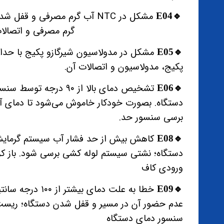
🔹️E04
گرم مصرفی و اتصالا
مشکل در مدولاسیون شیرگازو پکیج با حداقل
🔹️E05
پکیج، مدولاسیون و اتصالات آن.
تشخیص دمای بالا از 9۰ 
🔹️E06
دستگاه. بصورت خودکار خاموش می‌شود تا دمای آب 
برسی سنسور حد.
🔹️E08
دستگاه؛ نشتی سیستم لوله کشی برسی شود. باز کر
ورودی کاف
خطا به علت دمای ب
🔹️E09
عدم حضور آن در مسیر و قفل شدن دستگاه؛ ریست
سنسور دمای دستگاه