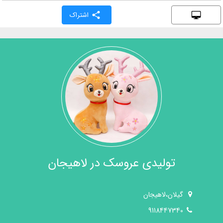
اشتراک
تولیدی عروسک در لاهیجان
گیلان،لاهیجان
9118447340