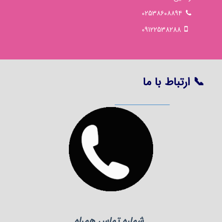
0253۸۶۰۸۸۹۴
09122538288
📞 ارتباط با ما
شماره تماس همراه