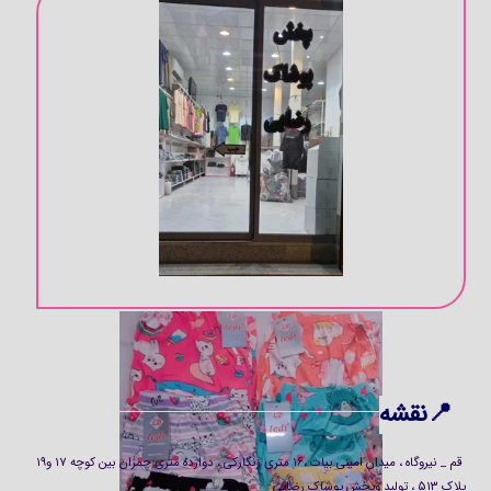
شلوار خونگی، خنک و راحت
📍نقشه
قم _ نیروگاه ، میدان امینی بیات ،۱۶ متری زنگارکی ، دوازده متری چمران بین کوچه ۱۷ و۱۹
پلاک ۵۱۳ ، تولید وپخش پوشاک رضایی