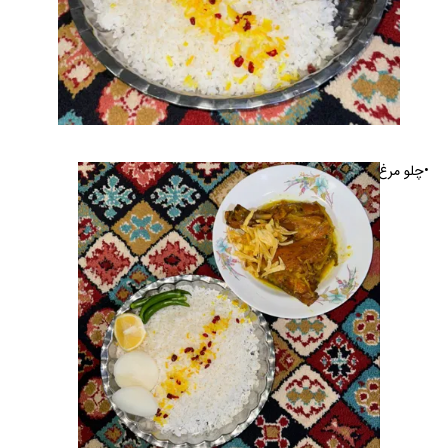
•چلو مرغ