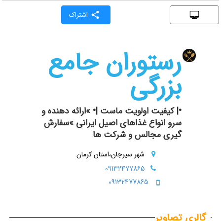
اشتراک
رستوران جامع
بزرگی
•| کیفیت اولویت ماست |• »ارائه دهنده و
سرو انواع غذاهای اصیل ایرانی »سفارش
گیری مجالس و شرکت ها
شهر سیرجان،استان کرمان
09132477865
09132477865
گالری تصاویر