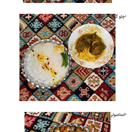
•چلو گوشت
•استامبولی