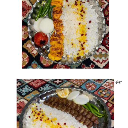
•چلو کوبیده