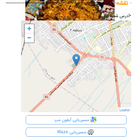
نقشه
•آدرس شعبه اول
+
+
−
−
Leaflet
Leaflet
مسیریابی آیفون مپ
مسیریابی Waze