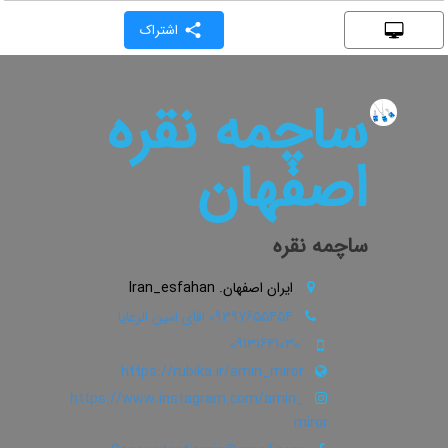
اشتراک
ساچمه نقره
اصفهان
ساچمه نقره
ایران اصفهان. Iran_esfahan
09397655454 اقای امین الرعایا
09131641030
https://rubika.ir/amin_miror
https://www.instagram.com/amin_
miror