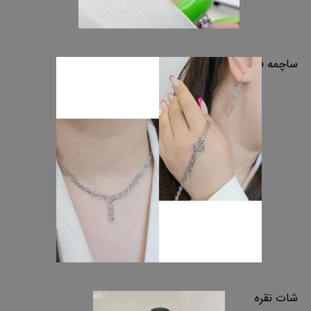
ساچمه فلز نقره
شات نقره