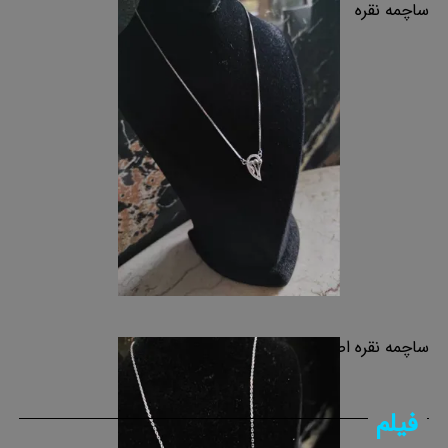
ساچمه نقره
ساچمه نقره اصفهان
فیلم