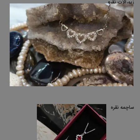
زیورآلات نقره
ساچمه نقره