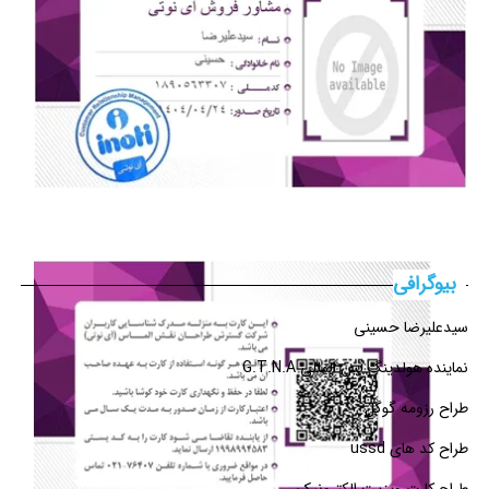
بیوگرافی
سیدعلیرضا حسینی
نماینده هولدینگ بین المللی G.T.N.A
طراح رزومه گوگل
طراح کد های ussd
طراح کارت ویزیت الکترونیک