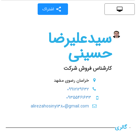
اشتراک
سیدعلیرضا
حسینی
کارشناس فروش شرکت
خراسان رضوی مشهد
09912129632
09355461633
alirezahosiny1380@gmail.com
گالری