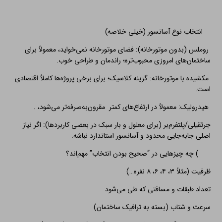
انتخاب نوع آسانسور (خیلی خلاصه)
روملس (بدون موتورخانه): فضای موتورخانه نمی‌خواید، معمولاً برای
ساختمان‌های امروزی محبوب‌تره؛ راندمان و طراحی خوب.
مکشید‌ه با موتورخانه: گزینه کلاسیک؛ برای برخی پروژه‌ها کاملاً اقتصادی
است.
هیدرولیک: معمولاً در ارتفاع‌های کمتر مقرون‌به‌صرفه‌تر می‌شود، .
جرثقیلی/پلتفرم‌بر (برای معلول و بار سبک در بعضی کاربردها): اگر نیاز
اصلی جابه‌جایی محدود و آسانسور استاندارد نباشه.
) چه چیزهایی در “صحیح بودن انتخاب” مهم‌اند؟
ظرفیت (مثلاً ۳، ۴، ۶، ۸ نفره…)
تعداد طبقات و مسافتی که طی می‌شود
سرعت و شتاب (بسته به ترافیک ساختمان)