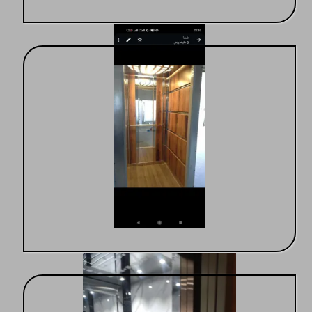
آسانسور صعود عرشیا
آسانسور درجه یک