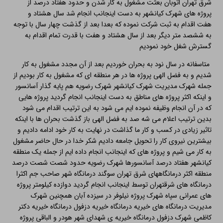
شرق تهران اتوبان بعثت مشغول به کار شدن و حدود هفتاد درصد از
پروژه های شهرک کیانشهر به دست اینجانب انجام شد سال هشتاد و
هفت اقدام به ثبت شرکت نموده که بعدا بعد از گذشت چهار سال با توجه
به ششصد متر دیگر بعد از سال هشتاد و هفت با قدرت تمام اقدام به
گسترش شغل خود نمودیم
متاسفانه در سال نود به بحران خوردیم بعد از آن مجدد مشغول به کار
شدیم و به فضل الهی پروژه ها در هر منطقه ای که مشغول به کار بودیم از
جمله شهرک مدیریت شهرک کیانشهر شهرک رضویه هم پایه گذار آسانسور
و اینکه اکثر پروژه های مناطق به دست اینجانب انجام گردید پروژه هایی
که در آن انجام وظیفه نموده ایم می شود به این ترتیب اقدام می شود
بدین ترتیب اعلام می شه صد به فضل الهی باز گذشت بحران ها با اینکه
تاثیر زیادی در کسب و کار ما گذاشت در نهایت به کار خود ادامه دادیم و
بیشترین نیروی کار را تحویل جامعه دادیم شکر خدا در حال حاضر مشغول
به کار می شیم و پروژه های که اینجانب انجام داده ایم از جمله یک منطقه
کیانشهر هفتاد درصد آسانسورها شهرک رضویه حدود شصت شصت درصد
منطقه اکثر درمانگاههای شرق تهران سوگند درمانگاه شهر صاحب جم اکثرا
درمانگاه های شرقتهران توسط اینجانب انجام گردید دوازده کیلومتر پروژه
های عمرانی سپاه شهرک پروژه نیلوفر در سیزده آبان همچنین شهرک
مدیریت درمانگاه های خیریه درمانگاه خیریه دزفول درمانگاه خیریه دکتر
کاظمی شهرک دزفول درمانگاه خیریه ی شهدای شهر هودر و الباقی پروژه