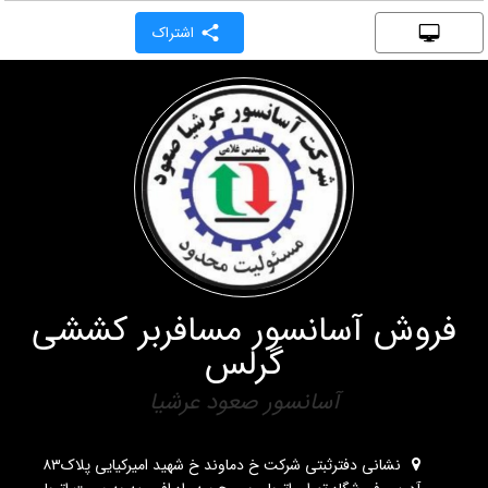
اشتراک
فروش آسانسور مسافربر کششی
گرلس
آسانسور صعود عرشیا
نشانی دفترثبتی شرکت خ دماوند خ شهید امیرکیایی پلاک۸۳