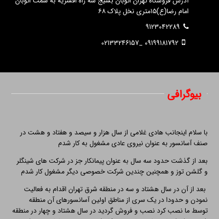
آدرس فروشگاه تهران اتوبان بسیج سه راه افسریه به سمت اتوبان
امام رضا(ع)۱۵متری نخل پلاک ۶۸
9123042289
09199181792 _02133246157
بیوگرافی
با سلام اینجانب هادی غلامی از سال هزار و سیصد و هفتاد و هشت در
صنف آسانسور به عنوان نیروی عادی مشغول به کار شدم
بعد از گذشت حدود سه سال به عنوان پیمانکار جز در شرکت های شینگلر
و گلشن توز و همچنین چندین شرکت خصوصی دیگر مشغول کار شدم
بعد از آن در سال هشتاد و سه در منطقه شرق تهران اقدام به فعالیت
نمودن و حدودا در یک سری از مناطق اولین آسانسورهای آن منطقه
توسط ما نصب کرد نصب و فروش گردید در سال هشتاد و چهار در منطقه