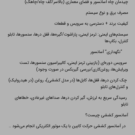
چیدمان چاه آسانسور و فضای معماری (بالاسر/کف چاه/چاهک)
مصرف برق و نوع سیستم
کیفیت برند + دسترسی به سرویس و قطعات
سیستم‌های ایمنی: ترمز ایمنی، پاراشوت/گیره‌ها، قفل درها، سنسورها، تابلو
کنترل، بکاپ‌ها
“نگهداری” آسانسور
سرویس دوره‌ای (بازبینی ترمز ایمنی، کالیبراسیون سنسورها، تست
ویرایش‌ها، روغن‌کاری/بررسی گیربکس در صورت وجود)
چک کردن درها، قفل‌ها، کابل‌ها (در مدل کششی)، روغن (در هیدرولیک)
و کنترل‌های تابلو
رسیدگی سریع به لرزش، گیر کردن درها، صداهای غیرعادی، خطاهای
تابلو
آسانسور کششی چیست؟
در آسانسور کششی حرکت کابین با یک موتور الکتریکی انجام می‌شود ..