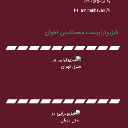
۰9916565098
Pt_aminakhavan
فیزیوتراپیست محمدامین اخوان