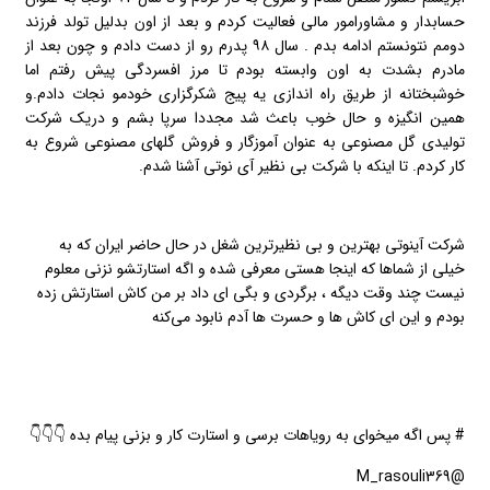
حسابدار و مشاورامور مالی فعالیت کردم و بعد از اون بدلیل تولد فرزند
دومم نتونستم ادامه بدم . سال ۹۸ پدرم رو از دست دادم و چون بعد از
مادرم بشدت به اون وابسته بودم تا مرز افسردگی پیش رفتم اما
خوشبختانه از طریق راه اندازی یه پیج شکرگزاری خودمو نجات دادم.و
همین انگیزه و حال خوب باعث شد مجددا سرپا بشم و دریک شرکت
تولیدی گل مصنوعی به عنوان آموزگار و فروش گلهای مصنوعی شروع به
کار کردم. تا اینکه با شرکت بی نظیر آی نوتی آشنا شدم.
شرکت آینوتی بهترین و بی نظیرترین شغل در حال حاضر ایران که به
خیلی از شماها که اینجا هستی معرفی شده و اگه استارتشو نزنی معلوم
نیست چند وقت دیگه ، برگردی و بگی ای داد بر من کاش استارتش زده
بودم و این ای کاش ها و حسرت ها آدم نابود می‌کنه
# پس اگه میخوای به رویاهات برسی و استارت کار و بزنی پیام بده 👇👇👇
@M_rasouli369