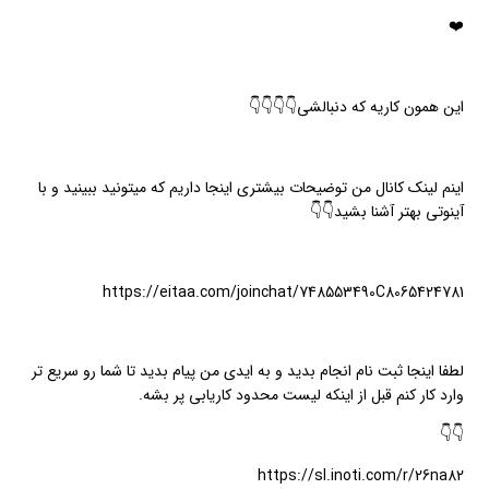
❤️
این همون کاریه که دنبالشی👇👇👇👇
اینم لینک کانال من توضیحات بیشتری اینجا داریم که میتونید ببینید و با
آینوتی بهتر آشنا بشید👇👇
https://eitaa.com/joinchat/748553490C8065424781
لطفا اینجا ثبت نام انجام بدید و به ایدی من پیام بدید تا شما رو سریع تر
وارد کار کنم قبل از اینکه لیست محدود کاریابی پر بشه.
👇👇
https://sl.inoti.com/r/26na82