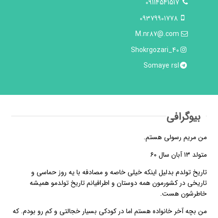
09114541517
09379901778
M.nr87@.com
Shokrgozari_40
Somaye rsl
بیوگرافی
من مریم رسولی هستم.
متولد ۱۳ آبان سال ۶۰
تاریخ تولدم بدلیل اینکه خیلی خاصه و مصادفه با یه روز حماسی و
تاریخی در کشورمون همه دوستان و اطرافیانم تاریخ تولدمو همیشه
خاطرشون هست.
من بچه آخر خانواده هستم اما در کودکی بسیار خجالتی و کم رو بودم. که