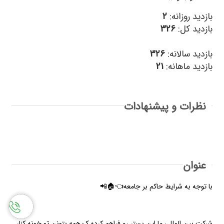
بازدید روزانه:
2
بازدید کل:
326
بازدید سالانه:
326
بازدید ماهانه:
21
نظرات و پیشنهادات
عنوان
با توجه به شرایط حاکم بر جامعه👈🏠📲
شرکت بین المللی ما این بستر رو فراهم کرده ک همه بتونن تو خونه کنار