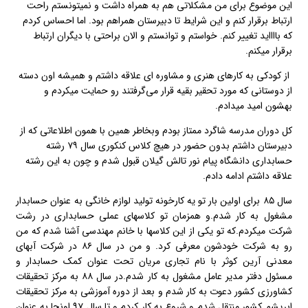
این موضوع برای من مشکلاتی هم به همراه داشت و نمیتونستم راحت
ارتباط برقرار کنم و این شرایط تا دبیرستان همراهم بود. اما احساس کردم
که بااااید تغییر کنم. خواستم و توانستم و الان براحتی با دیگران ارتباط
برقرار میکنم.
از کودکی به کارهای هنری و مشاوره ای علاقه داشتم و همیشه اون دسته
از دوستانی که مورد تحقیر بقیه قرار می‌گرفتند رو حمایت میکردم و
بهشون امید میدادم.
کل دوران مدرسه شاگرد ممتاز بودم وبخاطر همین با همون اطلاعاتی که از
دبیرستان داشتم بدون حضور در هیچ کلاس کنکوری سال ۷۹ رشته
حسابداری دانشگاه پیام نور تالش گیلان قبول شدم و چون به این رشته
علاقه داشتم ادامه دادم.
سال ۸۵ برای اولین بار تو یه کارخونه تولید لوازم خانگی به عنوان حسابدار
مشغول به کار شدم.و همزمان تو کلاسهای عملی حسابداری در رشت
شرکت میکردم.که تو یکی از این کلاسها با خانم مهندسی آشنا شدم که من
رو به شرکت خودشون معرفی کرد. و من در سال ۸۶ در شرکت آبهای
معدنی آرین کوثر با نام تجاری مریان تحت عنوان کمک حسابدار و
مسئول دفتر مدیر عامل مشغول به کار شدم.در سال ۸۸ به مرکز تحقیقات
کشاورزی کشور دعوت به کار شدم و بعد از دوره آموزشی به مرکز تحقیقات
ابریشم کشور منتقل شدم و شروع به کار کردم و تا سال ۹۷ اونجا به عنوان