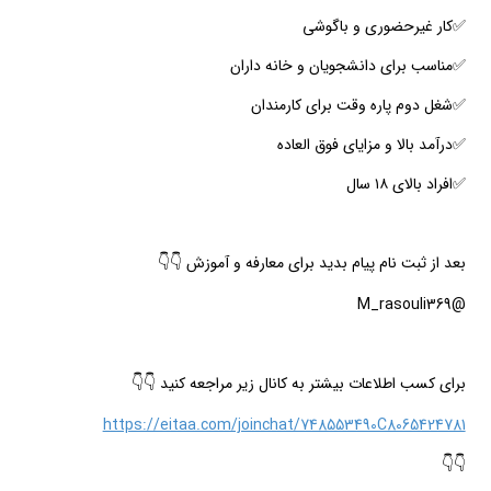
✅کار غیرحضوری و باگوشی
✅مناسب برای دانشجویان و خانه داران
✅شغل دوم پاره وقت برای کارمندان
✅درآمد بالا و مزایای فوق العاده
✅افراد بالای ۱۸ سال
بعد از ثبت نام پیام بدید برای معارفه و آموزش 👇👇
@M_rasouli369
برای کسب اطلاعات بیشتر به کانال زیر مراجعه کنید 👇👇
https://eitaa.com/joinchat/748553490C8065424781
👇👇