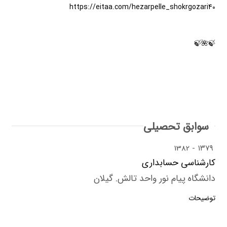
https://eitaa.com/hezarpelle_shokrgozari40
🍃🌺🍃
سوابق تحصیلی
1382
۱۳۷۹
کارشناسی حسابداری
دانشگاه پیام نور واحد تالش. گیلان
توضیحات