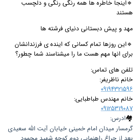
🔹️اینجا خاطره ها همه رنگی رنگی و دلچسب
هستند
مهد و پیش دبستانی دنیای فرشته ها
🔹️این روزها تمام کسانی که اینده ی فرزندانشان
برای انها مهم هست ما را میشناسند شما چطور؟
تلفن های تماس:
خانم ناظریفر:
09194321596
خانم مهندس طباطبایی:
09125319087
🏘
ادرس:
گرمسار میدان امام خمینی خیابان آیت الله سعیدی
بعد از چراغ راهنمایی دوم کوچه شهید محمود