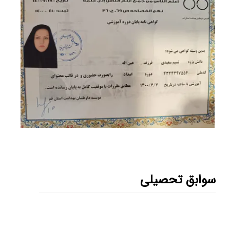
اطلاعات شخصی
تاریخ تولد:
1367/10/24
جنسیت:
مرد
وضعیت تاهل:
متاهل
آدرس:
تهران - سعادت آباد - میدان کاج -
کوچه 12 - برج کاج - طبقه 7
سوابق تحصیلی
1- کارشناسی مهندسی کامپیوتر (نرم افزار)
1385 - 1389