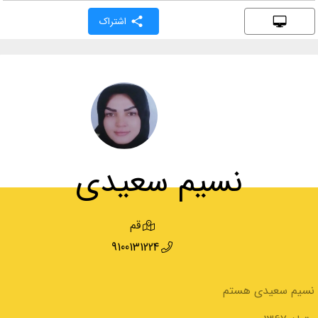
اشتراک
نسیم سعیدی
قم
9100131224
نسیم سعیدی هستم