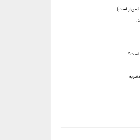
ایمن‌تر است).
ید.
ری است؟
ضدضربه