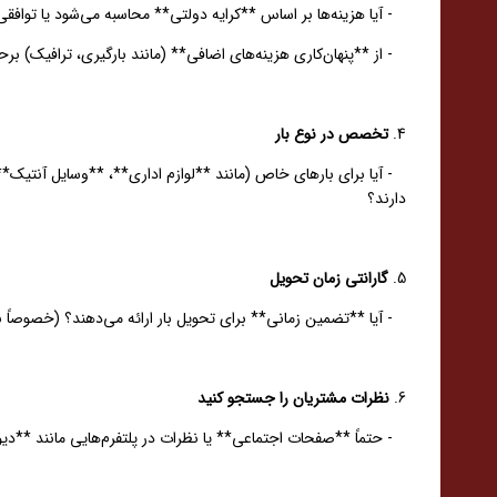
- آیا هزینه‌ها بر اساس **کرایه دولتی** محاسبه می‌شود یا تواف
- از **پنهان‌کاری هزینه‌های اضافی** (مانند بارگیری، ترافیک) برح
4.
تخصص در نوع بار
- آیا برای بارهای خاص (مانند **لوازم اداری**، **وسایل آنتیک**
دارند؟
5.
گارانتی زمان تحویل
- آیا **تضمین زمانی** برای تحویل بار ارائه می‌دهند؟ (خصوصاً ب
6.
نظرات مشتریان را جستجو کنید
- حتماً **صفحات اجتماعی** یا نظرات در پلتفرم‌هایی مانند **دیوا