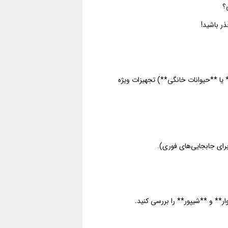
قی؟
ذر باشید!
 یا **حیوانات خانگی**) تجهیزات ویژه
رای جابجایی‌های فوری).
ر** و **شیپور** را بررسی کنید.