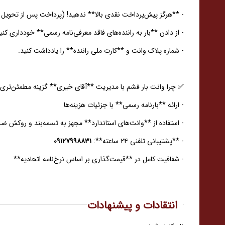
- **هرگز پیش‌پرداخت نقدی بالا** ندهید! (پرداخت پس از تحویل 
- از دادن **بار به راننده‌های فاقد معرفی‌نامه رسمی** خودداری کن
- شماره پلاک وانت و **کارت ملی راننده** را یادداشت کنید.
✅ چرا وانت بار فشم با مدیریت **آقای خیری** گزینه مطمئن‌ت
- ارائه **بارنامه رسمی** با جزئیات هزینه‌ها
- استفاده از **وانت‌های استاندارد** مجهز به تسمه‌بند و روکش 
- **پشتیبانی تلفنی ۲۴ ساعته**:
۰۹۱۲۷۹۹۸۸۳۱
- شفافیت کامل در **قیمت‌گذاری بر اساس نرخ‌نامه اتحادیه**
انتقادات و پیشنهادات