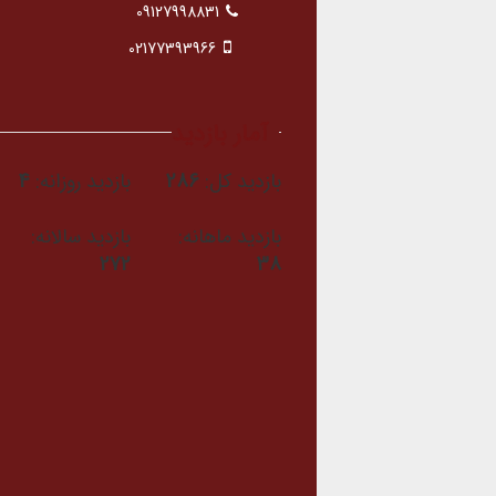
09127998831
02177393966
آمار بازدید
بازدید کل:
286
بازدید روزانه:
4
بازدید ماهانه:
بازدید سالانه:
272
38