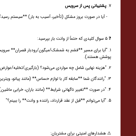
7.
پشتیبانی پس از سرویس
- آیا در صورت بروز مشکل (تأخیر، آسیب به بار) **سیستم رسیدگ
❓ ۵ سوال کلیدی که حتماً از وانت بار بپرسید:
1. "آیا برای مسیر **فشم به شمشک/میگون/رودبار قصران** سرو
پوشش هستند).
2. "هزینه نهایی شامل چه مواردی می‌شود؟ (بارگیری/تخلیه/عوارض راه‌داری؟)"
3. "رانندگان شما **سابقه کار با لوازم حساس** (مانند پیانو، ویترین) را دارند؟"
4. "در صورت **تغییر ناگهانی شرایط** (مانند باران، خرابی ماشین) چه تمهیداتی دارید؟"
5. "آیا می‌توانم **قبل از عقد قرارداد، راننده و وانت** را ببینم؟"
⚠️ هشدارهای امنیتی برای مشتریان: