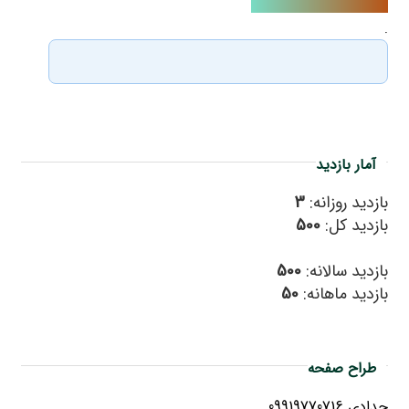
.
آمار بازدید
بازدید روزانه:
3
بازدید کل:
500
بازدید سالانه:
500
بازدید ماهانه:
50
طراح صفحه
حدادی 09919770716