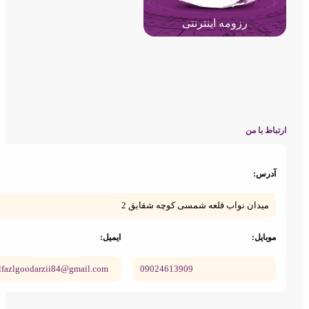
رزومه اینترنتی
اط با من
درس:
میدان نواب قلعه شمسی کوچه شقایق 2
وبایل:
ایمیل:
abolfazlgoodarzii84@gmail.com
09024613909