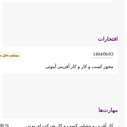
خارات
1404/06/0
مشاهده فایل ضمیمه
جوز کسب و کار و کار آفرینی آینوتی
رت‌ها
% 80
ار آفرین و مشاور کسب و کار شرکت ای نو تی