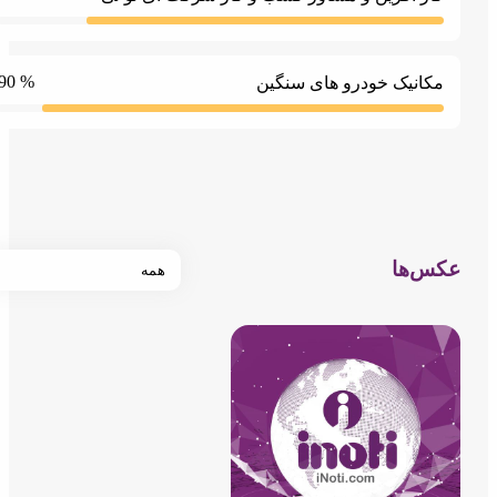
% 90
کانیک خودرو های سنگین
س‌ها