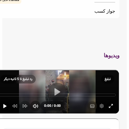
واز کسب
یوها