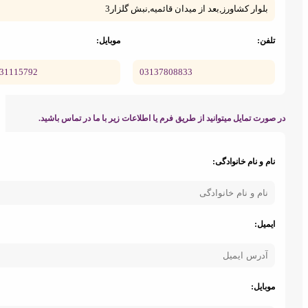
بلوار کشاورز,بعد از میدان قائمیه,نبش گلزار3
لفن:
موبایل:
09131115792
03137808833
ایزوگام طرح
ایزوگام طرح
ورت تمایل میتوانید از طریق فرم یا اطلاعات زیر با ما در تماس باشید.
دار
دار
ام و نام خانوادگی:
یمیل:
نمایندگی
ایزوگام کیان
گستر
وبایل:
ایزوگام رئوف