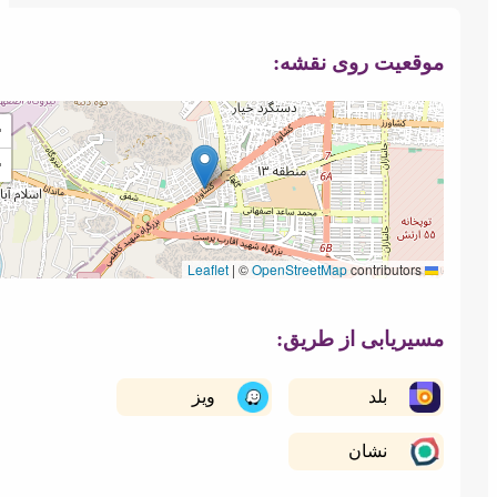
ایزوگام رنگی
قیر بشکه ای
وقعیت روی نقشه:
+
−
قیر پلی بک
نصب ایزوگام
|
©
OpenStreetMap
contributors
Leaflet
سیریابی از طریق:
بلد
ویز
نشان