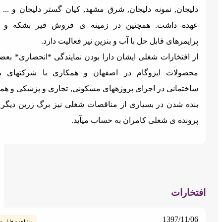
لیجان, نمونه دلیجان, شرق مشهد, کیان گستر دلیجان و ... را به
هده داشت. همچنین در زمینه ی فروش قیر بشکه و انواع
رایمرهای قابل حل با آب و بنزین نیز فعالیت دارد.
ز افتخارات شغلی ایشان دارا بودن نمایندگی *انحصاری* بعضی از
حصولات ایزوگام در اصفهان و همکاری با شرکتهای بزرگ
اختمانی در اجرای پروژههای مسکونی, تجاری و پزشکی و همچنین
نده شدن در بسیاری از مناقصات شغلی نیز برگ زرین دیگری در
رونده ی شغلی کامران به حساب میآید.
خارات
1397/11/0
مشاهده فایل ضمیمه