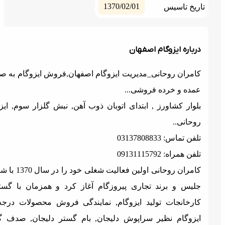
1370/02/01
ریخ تاسیس
رباره ایزوگام اصفهان
امران روحانی_مدیریت ایزوگام اصفهان,فروش ایزوگام به صورت
مده و خرده فروشی...
لوار کشاورز , ابتدای اتوبان ذوب آهن, نبش گلزار سوم, ایزوگام
وحانی..
فن تماس: 03137808833
فن همراه: 09131115792
کامران روحانی اولین فعالیت شغلی خود را در سال 1370 با شرکت
لیس و برند تجاری پیروزگام آغاز کرد و همزمان با گسترش
ارخانجات تولید ایزوگام, نمایندگی فروش محصولات درجه یک
یزوگام نظیر سراپوش دلیجان, بام گستر دلیجان, صدف گستر