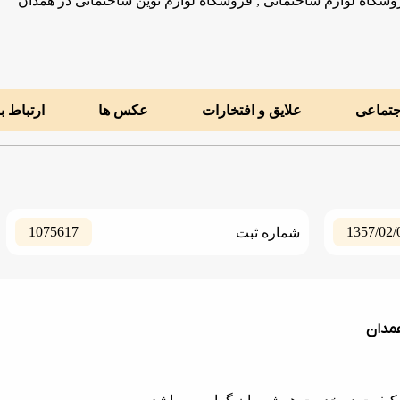
وشگاه لوازم ساختمانی , فروشگاه لوازم نوین ساختمانی در همدان
جتماعی
علایق و افتخارات
عکس ها
ارتباط ب
1075617
1357/02/
شماره ثبت
همدان