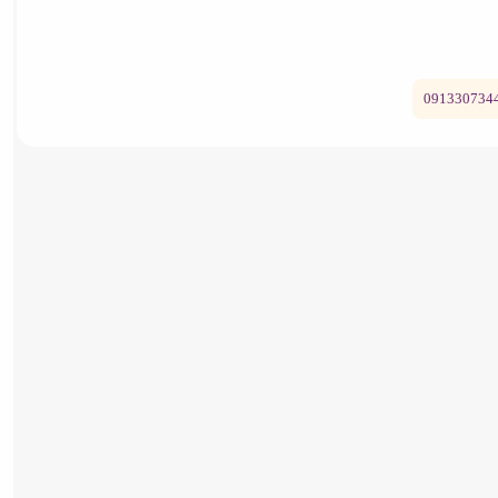
خرید پارچه شنیل
091330734
ماکارونی