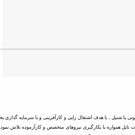
 یکی از تولیدکنندگان پارچه های ماکارونی یا شنیل , با هدف اشتغال زایی و کارآفرینی و با 
ار متر احداث گردید. شرکت پارادایس تکست تایل همواره با بکارگیری نیروهای متخصص و کارآزمود