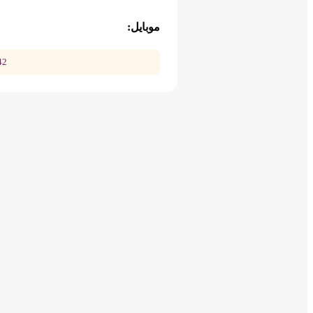
خرید پارچه شنیل
موبایل:
ماکارونی
42