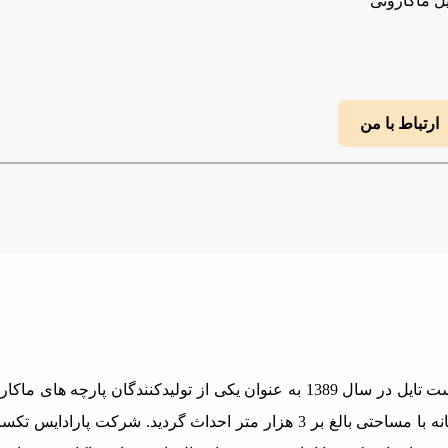
ل ماکارونی
ارتباط با من
کارخانه تولیدی صنعتی پاردایس تکست تایل در سال 1389 به عنوان
کشور عزیزمان آغاز نمود. این کارخانه با مساحتی بالغ بر 3 هز