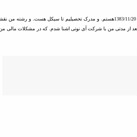
سلام درود دانیال نارویی رشیدهستم. ساکن سیستان و بلوچستان شهر مرکزی استان زاهدان. من متولد 1383/11/20هستم. و مدرک 
بعد از مدتی من با شرکت آی نوتی اشنا شدم. که در مشکلات مالی من 