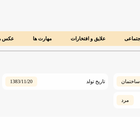
جتماعی
علایق و افتخارات
مهارت ها
عکس ه
1383/11/20
ساختمان
تاریخ تولد
مرد