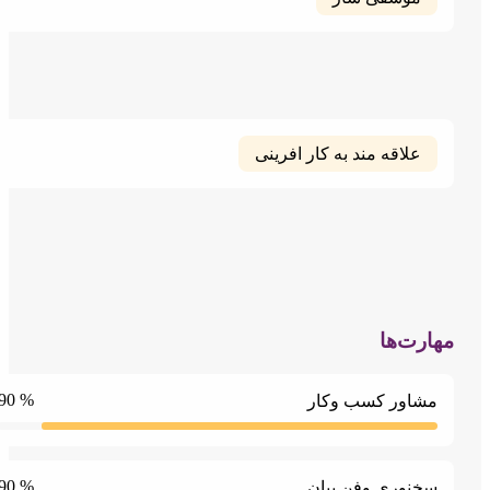
علاقه مند به کار افرینی
ارت‌ها
% 90
مشاور کسب وکار
% 90
سخنوری وفن بیان