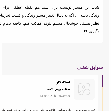
اید این مسیر تونست برای شما هم نقطه عطفی برای تغییر
ندگی باشه... . اگه به دنبال تغییر مسیر زندگی و کسب تجربیات بی
ظیر هستی خوشحال میشم بتونم کمکت کنم. کافیه باهام تماس
گیری. ☎️
ابق شغلی
استادکار
صنایع چوبی کیمیا
1397/03/20 تا 1399/04/20
تجربه مفیدی بود, اوایل بخاطر علاقه به کار چوب وارد این حرفه شدم ولی بعد از