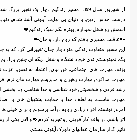
از شهریور سال 1399 مسیر زندگیم دچار یک تغییر بزرگ شد. بله,
درست حدس زدین, با دنیای بی نهایت آینوتی آشنا شدم, دنیایی ک
اسمش رو شغل نمیذارم, بهتره بگم سبک زندگیم❤
🔑عاقبت مسیری یافتم که روح دارد و جان
این مسیر متفاوت زندگی منو دچار چنان تغییراتی کرد که به جرع
بگم نمیتونستم توی هیچ دانشگاه و شغل دیگه ای چنین پارادایم های
بزنم. مهارت های اجتماعی, فن بیان, اعتماد به نفس, عزت نفس
مهارت مذاکره, مهارت رهبری و مدیریت, مهارت های نرم افزاری
رشد فردی و شخصیتی, خود شناسی و خدا شناسی و... بخشی از ای
مهارت هاست. به لطف خدا و حمایت پشتیبان های با اصالتم ت
امروز تونستم افراد زیادی رو به درآمد برسونم و برای خیلی ها منش
اثر باشم. در واقع کارآفرینی رو تجربه کردم🫡 و الان یکی از رهبران
تاثیر گذار سازمان عقابهای دلورک آینوتی هستم