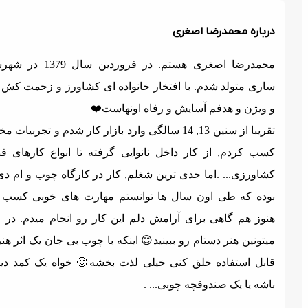
رباره محمدرضا اصغری
محمدرضا اصغری هستم. در فروردین سال 1379 در شهرستان
اری متولد شدم. با افتخار خانواده ای کشاورز و زحمت کش دارم
 ویژن و هدفم آسایش و رفاه اونهاست❤️
تقریبا از سنین 13, 14 سالگی وارد بازار کار شدم و تجربیات مختلفی
سب کردم, از کار داخل نانوایی گرفته تا انواع کارهای فنی و
شاورزی... .اما جدی ترین شغلم, کار در کارگاه چوب و ام دی اف
وده که طی اون سال ها توانستم مهارت های خوبی کسب کنم.
نوز هم گاهی برای آرامش دلم این کار رو انجام میدم. در ادامه
یتونین هنر دستام رو ببینید😊 اینکه با چوب بی جان یک اثر هنری و
ابل استفاده خلق کنی خیلی لذت بخشه🙂 خواه یک کمد دیواری
اشه یا یک صندوقچه چوبی... .