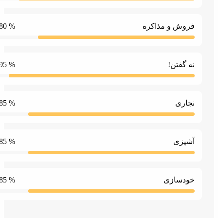
% 80
روش و مذاکره
% 95
ه گفتن!
% 85
جاری
% 85
شپزی
% 85
ودسازی