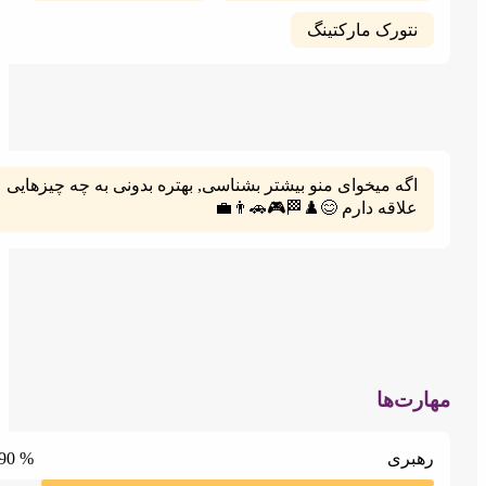
نتورک مارکتینگ
اگه میخوای منو بیشتر بشناسی, بهتره بدونی به چه چیزهایی
علاقه دارم 😊♟️🏁🎮🚗👨‍💼
رت‌ها
% 90
هبری