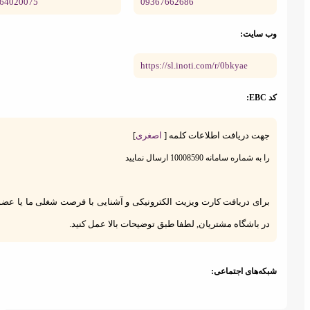
09364020075
09367662686
ب سایت:
https://sl.inoti.com/r/0bkyae
 EBC:
جهت دریافت اطلاعات کلمه [
اصغری
]
را به شماره سامانه 10008590 ارسال نمایید
برای دریافت کارت ویزیت الکترونیکی و آشنایی با فرصت شغلی ما یا عضویت
در باشگاه مشتریان, لطفا طبق توضیحات بالا عمل کنید.
بکه‌های اجتماعی: