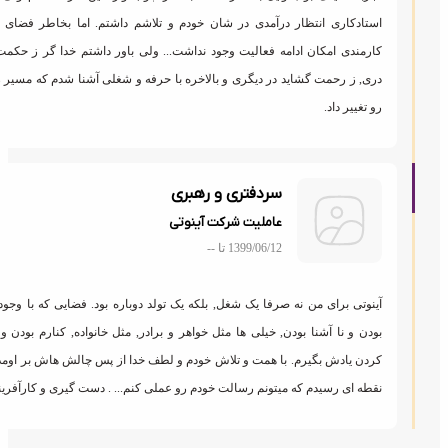
استادکاری انتظار درآمدی در شان خودم و تلاشم داشتم. اما بخاطر فضای محدود
کارمندی امکان ادامه فعالیت وجود نداشت... ولی باور داشتم خدا گر ز حکمت ببندد
دری, ز رحمت گشاید در دیگری و بالاخره با حرفه و شغلی آشنا شدم که مسیر زندگیم
رو تغییر داد.
سردفتری و رهبری
عاملیت شرکت آینوتی
1399/06/12 تا
--
آینوتی برای من نه صرفا یک شغل, بلکه یک تولد دوباره بود. فضایی که با وجود غریبه
بودن و نا آشنا بودن, خیلی ها مثل خواهر و برادر, مثل خانواده, کنارم بودن و کمکم
کردن یادش بگیرم. با همت و تلاش خودم و لطف خدا از پس چالش هاش بر اومدم و به
نقطه ای رسیدم که میتونم رسالت خودم رو عملی کنم... . دست گیری و کارآفرینی❤️